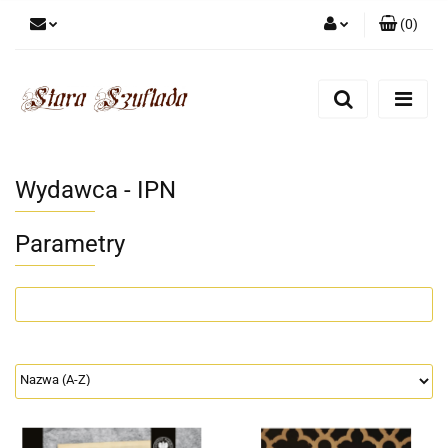
(
0
)
Zaloguj się
Zarejestruj się
Dodaj zgłoszenie
Zgody cookies
Wydawca - IPN
Parametry