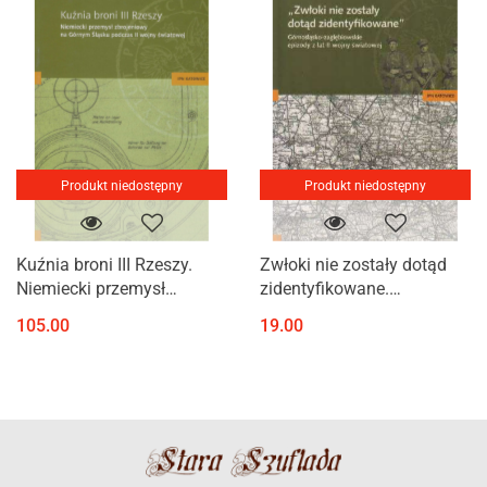
Produkt niedostępny
Produkt niedostępny
Kuźnia broni III Rzeszy.
Zwłoki nie zostały dotąd
Niemiecki przemysł
zidentyfikowane.
zbrojeniowy na Górnym
Górnośląsko-zagłębiowskie
105.00
19.00
Śląsku podczas II wojny
epizody z lat II wojny
światowej
światowej