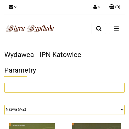
(
0
)
Zaloguj się
Zarejestruj się
Dodaj zgłoszenie
Zgody cookies
Wydawca - IPN Katowice
Parametry