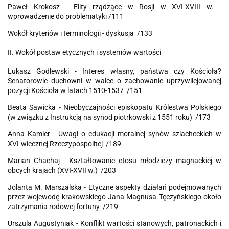
Paweł Krokosz - Elity rządzące w Rosji w XVI-XVIII w. -
wprowadzenie do problematyki /111
Wokół kryteriów i terminologii - dyskusja /133
II. Wokół postaw etycznych i systemów wartości
Łukasz Godlewski - Interes własny, państwa czy Kościoła?
Senatorowie duchowni w walce o zachowanie uprzywilejowanej
pozycji Kościoła w latach 1510-1537 /151
Beata Sawicka - Nieobyczajności episkopatu Królestwa Polskiego
(w związku z Instrukcją na synod piotrkowski z 1551 roku) /173
Anna Kamler - Uwagi o edukacji moralnej synów szlacheckich w
XVI-wiecznej Rzeczypospolitej /189
Marian Chachaj - Kształtowanie etosu młodzieży magnackiej w
obcych krajach (XVI-XVII w.) /203
Jolanta M. Marszalska - Etyczne aspekty działań podejmowanych
przez wojewodę krakowskiego Jana Magnusa Tęczyńskiego około
zatrzymania rodowej fortuny /219
Urszula Augustyniak - Konflikt wartości stanowych, patronackich i