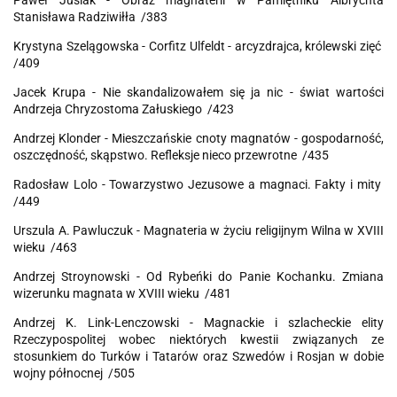
Paweł Jusiak - Obraz magnaterii w Pamiętniku Albrychta
Stanisława Radziwiłła /383
Krystyna Szelągowska - Corfitz Ulfeldt - arcyzdrajca, królewski zięć
/409
Jacek Krupa - Nie skandalizowałem się ja nic - świat wartości
Andrzeja Chryzostoma Załuskiego /423
Andrzej Klonder - Mieszczańskie cnoty magnatów - gospodarność,
oszczędność, skąpstwo. Refleksje nieco przewrotne /435
Radosław Lolo - Towarzystwo Jezusowe a magnaci. Fakty i mity
/449
Urszula A. Pawluczuk - Magnateria w życiu religijnym Wilna w XVIII
wieku /463
Andrzej Stroynowski - Od Rybeńki do Panie Kochanku. Zmiana
wizerunku magnata w XVIII wieku /481
Andrzej K. Link-Lenczowski - Magnackie i szlacheckie elity
Rzeczypospolitej wobec niektórych kwestii związanych ze
stosunkiem do Turków i Tatarów oraz Szwedów i Rosjan w dobie
wojny północnej /505