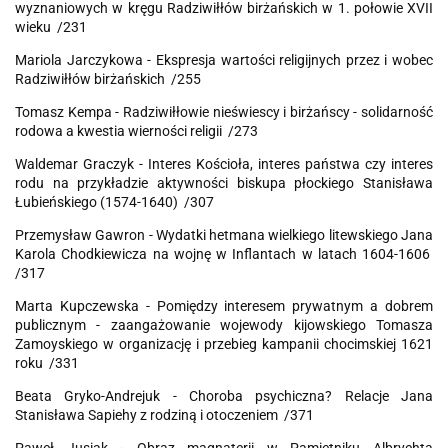
wyznaniowych w kręgu Radziwiłłów birżańskich w 1. połowie XVII
wieku /231
Mariola Jarczykowa - Ekspresja wartości religijnych przez i wobec
Radziwiłłów birżańskich /255
Tomasz Kempa - Radziwiłłowie nieświescy i birżańscy - solidarność
rodowa a kwestia wierności religii /273
Waldemar Graczyk - Interes Kościoła, interes państwa czy interes
rodu na przykładzie aktywności biskupa płockiego Stanisława
Łubieńskiego (1574-1640) /307
Przemysław Gawron - Wydatki hetmana wielkiego litewskiego Jana
Karola Chodkiewicza na wojnę w Inflantach w latach 1604-1606
/317
Marta Kupczewska - Pomiędzy interesem prywatnym a dobrem
publicznym - zaangażowanie wojewody kijowskiego Tomasza
Zamoyskiego w organizację i przebieg kampanii chocimskiej 1621
roku /331
Beata Gryko-Andrejuk - Choroba psychiczna? Relacje Jana
Stanisława Sapiehy z rodziną i otoczeniem /371