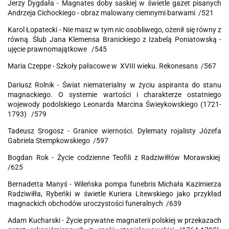
Jerzy Dygdała - Magnates doby saskiej w świetle gazet pisanych
Andrzeja Cichockiego - obraz malowany ciemnymi barwami /521
Karol Łopatecki - Nie masz w tym nic osobliwego, ożenił się równy z
równą. Ślub Jana Klemensa Branickiego z Izabelą Poniatowską -
ujęcie prawnomajątkowe /545
Maria Czeppe - Szkoły pałacowe w XVIII wieku. Rekonesans /567
Dariusz Rolnik - Świat niematerialny w życiu aspiranta do stanu
magnackiego. O systemie wartości i charakterze ostatniego
wojewody podolskiego Leonarda Marcina Świeykowskiego (1721-
1793) /579
Tadeusz Srogosz - Granice wierności. Dylematy rojalisty Józefa
Gabriela Stempkowskiego /597
Bogdan Rok - Życie codzienne Teofili z Radziwiłłów Morawskiej
/625
Bernadetta Manyś - Wileńska pompa funebris Michała Kazimierza
Radziwiłła, Rybeńki w świetle Kuriera Litewskiego jako przykład
magnackich obchodów uroczystości funeralnych /639
Adam Kucharski - Życie prywatne magnaterii polskiej w przekazach