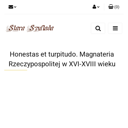
(
0
)
Zaloguj się
Zarejestruj się
Dodaj zgłoszenie
Zgody cookies
Honestas et turpitudo. Magnateria
Rzeczypospolitej w XVI-XVIII wieku