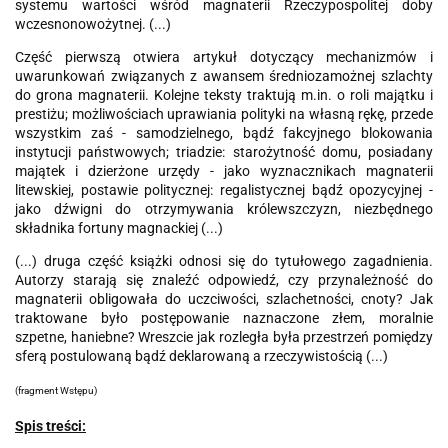
systemu wartości wśród magnaterii Rzeczypospolitej doby
wczesnonowożytnej. (...)
Część pierwszą otwiera artykuł dotyczący mechanizmów i
uwarunkowań związanych z awansem średniozamożnej szlachty
do grona magnaterii. Kolejne teksty traktują m.in. o roli majątku i
prestiżu; możliwościach uprawiania polityki na własną rękę, przede
wszystkim zaś - samodzielnego, bądź fakcyjnego blokowania
instytucji państwowych; triadzie: starożytność domu, posiadany
majątek i dzierżone urzędy - jako wyznacznikach magnaterii
litewskiej, postawie politycznej: regalistycznej bądź opozycyjnej -
jako dźwigni do otrzymywania królewszczyzn, niezbędnego
składnika fortuny magnackiej (...)
(...) druga część książki odnosi się do tytułowego zagadnienia.
Autorzy starają się znaleźć odpowiedź, czy przynależność do
magnaterii obligowała do uczciwości, szlachetności, cnoty? Jak
traktowane było postępowanie naznaczone złem, moralnie
szpetne, haniebne? Wreszcie jak rozległa była przestrzeń pomiędzy
sferą postulowaną bądź deklarowaną a rzeczywistością (...)
(fragment Wstępu
)
Spis treści: