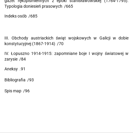
gazet rękopiśmiennych z epoki stanisławowskiej (1764-1795).
Typologia doniesień prasowych /665
Indeks osób /685
III. Obchody austriackich świąt wojskowych w Galicji w dobie
konstytucyjnej (1867-1914) /70
IV. Łopuszno 1914-1915: zapomniane boje I wojny światowej w
zarysie /84
Aneksy .91
Bibliografia /93
Spis map /96