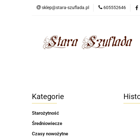
sklep@stara-szuflada.pl
605552646
NOWOŚCI
STA
Wszystkie kategorie
NOWO
Kategorie
Histo
Starożytność
Średniowiecze
Czasy nowożytne