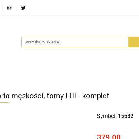
RA SZUFLADA
INFORTEDITION
TETRAGON
AVALO
ŚCI
STARA SZUFLADA
INFORTEDITION
TETRAGO
ria męskości, tomy I-III - komplet
Symbol:
15582
379.00