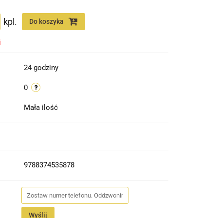
kpl.
Do koszyka
i
24 godziny
0
Mała ilość
9788374535878
Wyślij