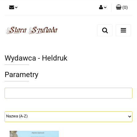
(
0
)
Zaloguj się
Zarejestruj się
Dodaj zgłoszenie
Zgody cookies
Wydawca - Heldruk
Parametry