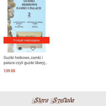
Produkt niedostępny
Guziki herbowe, zamki i
pałace czyli guziki liberyjne
z herbami szlacheckimi
139.00
oraz zamki, pałace, dwory
na dawnych pocztówkach
2