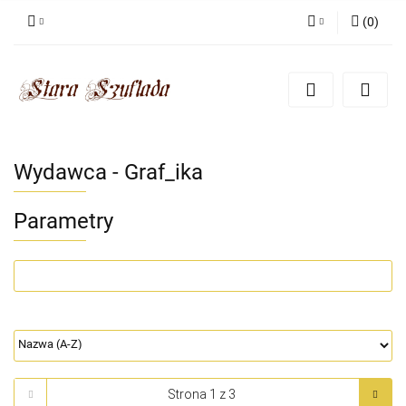
(
0
)
Zaloguj się
Zarejestruj się
Dodaj zgłoszenie
Zgody cookies
Wydawca - Graf_ika
Parametry