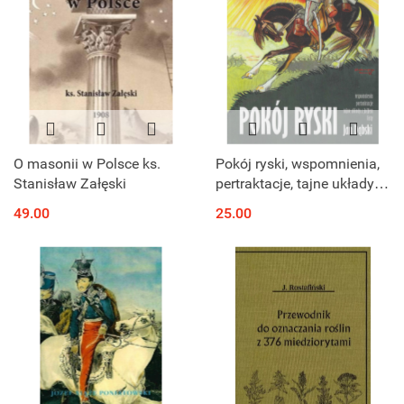
O masonii w Polsce ks.
Pokój ryski, wspomnienia,
Stanisław Załęski
pertraktacje, tajne układy z
Joffem, listy
49.00
25.00