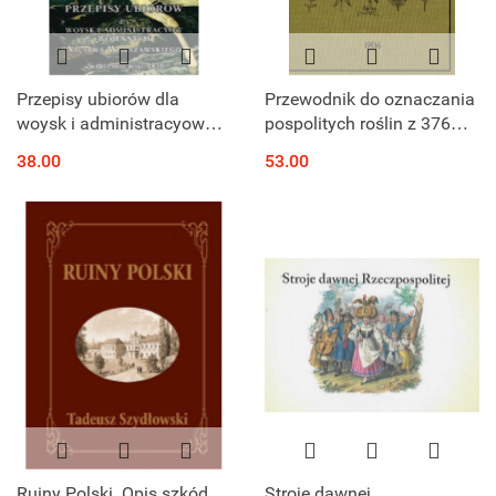
Przepisy ubiorów dla
Przewodnik do oznaczania
woysk i administracyow
pospolitych roślin z 376
wojennych Xięstwa
miedziorytami
38.00
53.00
Warszawskiego w
Warszawie roku 1810
Ruiny Polski. Opis szkód
Stroje dawnej