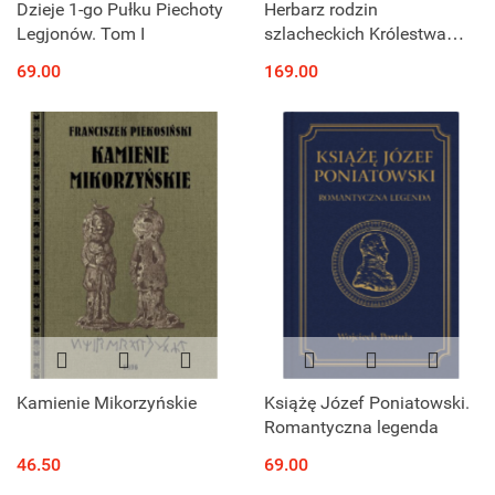
Dzieje 1-go Pułku Piechoty
Herbarz rodzin
Legjonów. Tom I
szlacheckich Królestwa
Polskiego najwyżej
69.00
169.00
zatwierdzony z 1853 r.
reprint
Kamienie Mikorzyńskie
Książę Józef Poniatowski.
Romantyczna legenda
46.50
69.00