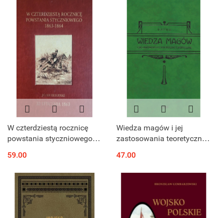
W czterdziestą rocznicę
Wiedza magów i jej
powstania styczniowego
zastosowania teoretyczne i
1863 - 1864 Józef
praktyczne.
59.00
47.00
Piłsudski