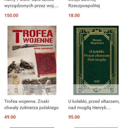
wyrządzonych przez wojnę
Rzeczpospolitej
w dziedzinie zabytków
150.00
18.00
sztuki na ziemiach
Małopolski i Rusi
Czerwonej
Trofea wojenne. Znaki
U kolebki, przed ołtarzem,
chwały żołnierza polskiego
nad mogiłą Henryk
Biegeleisen
49.00
95.00