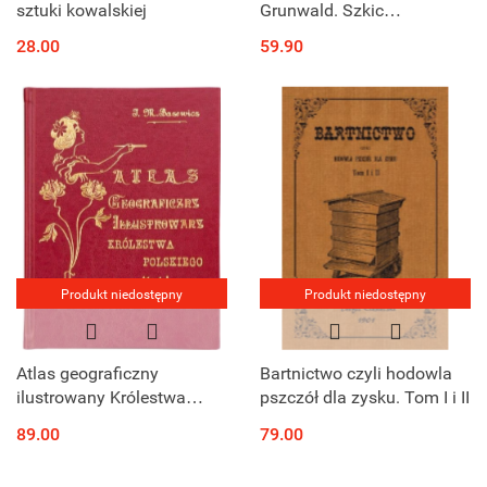
sztuki kowalskiej
Grunwald. Szkic
historyczny
28.00
59.90
Produkt niedostępny
Produkt niedostępny
Atlas geograficzny
Bartnictwo czyli hodowla
ilustrowany Królestwa
pszczół dla zysku. Tom I i II
Polskiego J.M. Bazewicz
89.00
79.00