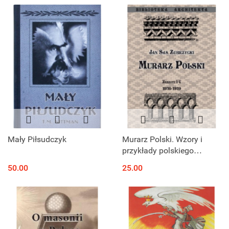
Mały Piłsudczyk
Murarz Polski. Wzory i
przykłady polskiego
budownictwa ceglanego
50.00
25.00
dla odbudowy kraju.
Zeszyty I - V 1916-1919