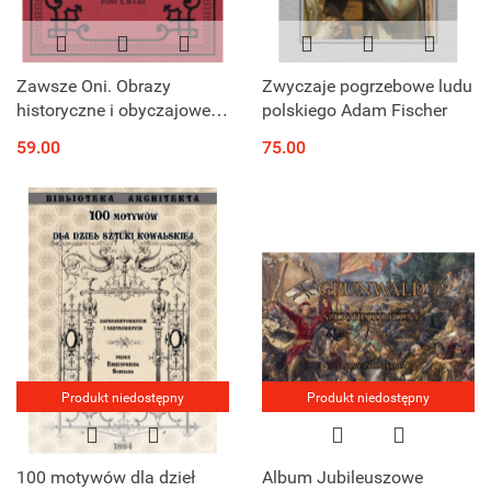
Zawsze Oni. Obrazy
Zwyczaje pogrzebowe ludu
historyczne i obyczajowe z
polskiego Adam Fischer
czasów Kościuszki i
59.00
75.00
Legionów. Tom I, II i III
Produkt niedostępny
Produkt niedostępny
100 motywów dla dzieł
Album Jubileuszowe