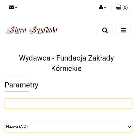
(
0
)
Zaloguj się
Zarejestruj się
Dodaj zgłoszenie
Zgody cookies
Wydawca - Fundacja Zakłady
Kórnickie
Parametry