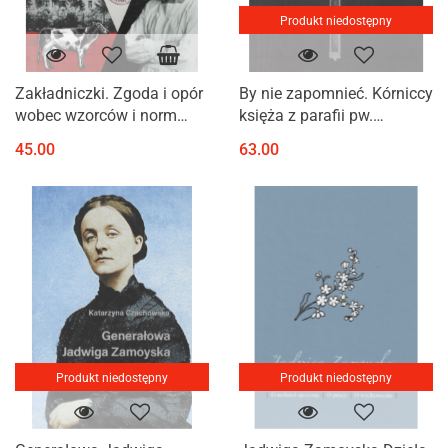
Produkt niedostępny
Zakładniczki. Zgoda i opór
By nie zapomnieć. Kórniccy
wobec wzorców i norm
księża z parafii pw.
Szkoły Domowej Pracy
Wszystkich Świętych –
45.00
63.00
Kobiet Jadwigi Zamoyskiej
więźniowie niemieckich
(1882-1914)
obozów koncentracyjnych
Dachau ...
Produkt niedostępny
Produkt niedostępny