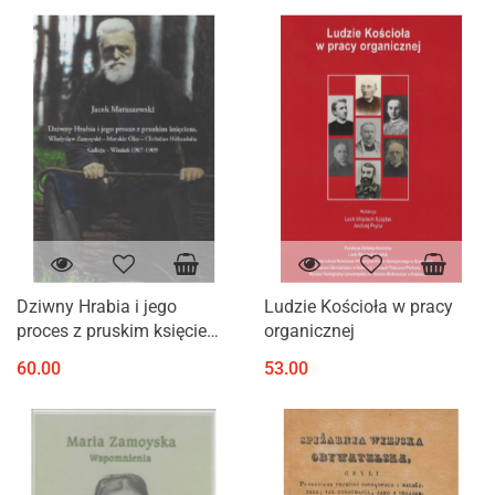
Dziwny Hrabia i jego
Ludzie Kościoła w pracy
proces z pruskim księciem :
organicznej
Władysław Zamoyski -
60.00
53.00
Morskie Oko - Christian
Hohenlohe - Galicja -
Wiedeń