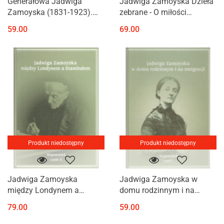
Generałowa Jadwiga
Jadwiga Zamoyska Dzieła
Zamoyska (1831-1923).
zebrane - O miłości
Życie i dzieło
ojczyzny - O pracy - O
59.00
69.00
wychowaniu
Produkt niedostępny
Produkt niedostępny
Jadwiga Zamoyska
Jadwiga Zamoyska w
między Londynem a
domu rodzinnym i na
Stambułem. Wspomnień
emigracji. Wspomnień
79.00
59.00
część II
część I