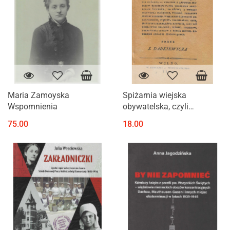
Maria Zamoyska
Spiżarnia wiejska
Wspomnienia
obywatelska, czyli
praktyczne przepisy
75.00
18.00
porządnego i należytego,
tak utrzymania, jako i
urządzenia spiżarni...