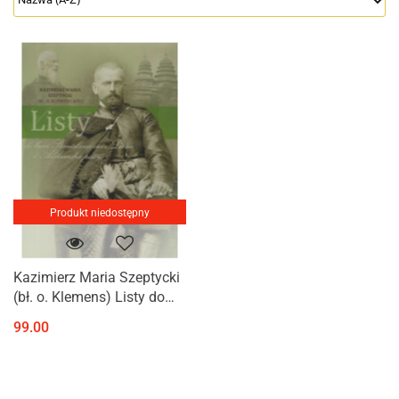
Produkt niedostępny
Kazimierz Maria Szeptycki
(bł. o. Klemens) Listy do
braci Stanisława oraz
99.00
Leona i Aleksandra pisane
w latach 1881 - 1945