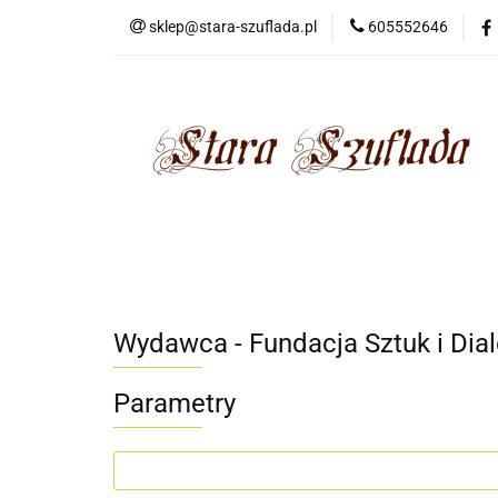
sklep@stara-szuflada.pl
605552646
NOWOŚCI
STA
Wszystkie kategorie
NOWO
Wydawca - Fundacja Sztuk i Di
Parametry