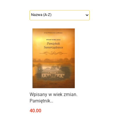
Produkt niedostępny
Wpisany w wiek zmian.
Pamiętnik
samorządowca
40.00