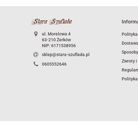
Inform
ul. Morelowa 4
Polityka
63-210 Żerków
Dostaw
NIP: 6171538956
Sposoby
sklep@stara-szuflada.pl
Zwroty i
0605552646
Regula
Polityka