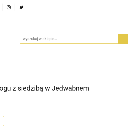
RA SZUFLADA
INFORTEDITION
TETRAGON
AVALO
ŚCI
STARA SZUFLADA
INFORTEDITION
TETRAGO
alogu z siedzibą w Jedwabnem