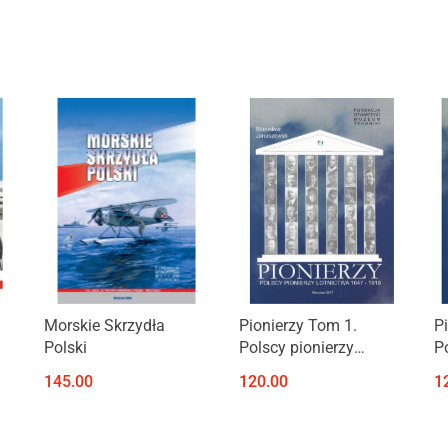
Produkt niedostępny
Produkt niedostępny
Morskie Skrzydła
Pionierzy Tom 1.
P
Polski
Polscy pionierzy
P
8
lotnictwa 1647 – 1918
p
145.00
120.00
1
W