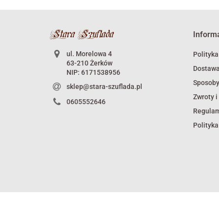
Inform
ul. Morelowa 4
Polityka
63-210 Żerków
Dostaw
NIP: 6171538956
Sposoby
sklep@stara-szuflada.pl
Zwroty i
0605552646
Regula
Polityka