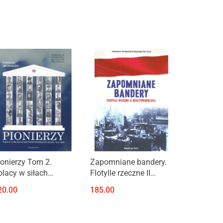
Produkt niedostępny
Produkt niedostępny
ionierzy Tom 2.
Zapomniane bandery.
olacy w siłach
Flotylle rzeczne II
owietrznych Wielkiej
Rzeczypospolitej
20.00
185.00
ojny 1914-1918