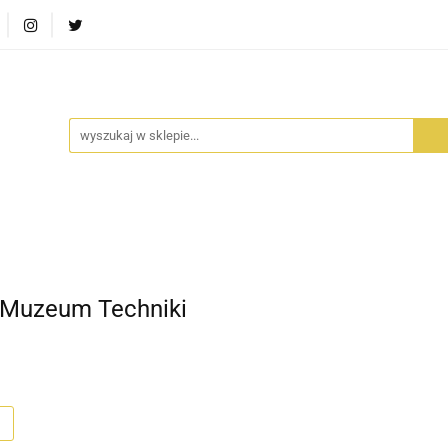
RA SZUFLADA
INFORTEDITION
TETRAGON
AVALO
ŚCI
STARA SZUFLADA
INFORTEDITION
TETRAGO
 Muzeum Techniki