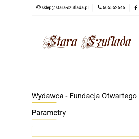
sklep@stara-szuflada.pl
605552646
NOWOŚCI
STA
Wszystkie kategorie
NOWO
Wydawca - Fundacja Otwartego
Parametry