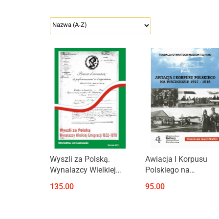
Produkt niedostępny
Wyszli za Polską.
Awiacja I Korpusu
Wynalazcy Wielkiej
Polskiego na
Emigracji 1832-1870
Wschodzie 1917-191
135.00
95.00