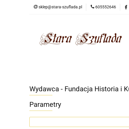
sklep@stara-szuflada.pl
605552646
NOWOŚCI
STA
Wszystkie kategorie
NOWO
Wydawca - Fundacja Historia i 
Parametry