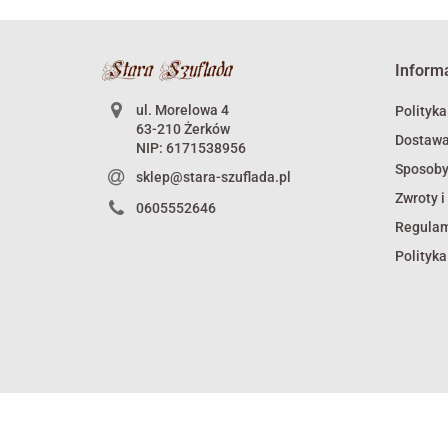
Inform
ul. Morelowa 4
Polityka
63-210 Żerków
Dostaw
NIP: 6171538956
Sposoby
sklep@stara-szuflada.pl
Zwroty i
0605552646
Regula
Polityka