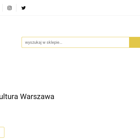
RA SZUFLADA
INFORTEDITION
TETRAGON
AVALO
ŚCI
STARA SZUFLADA
INFORTEDITION
TETRAGO
Kultura Warszawa