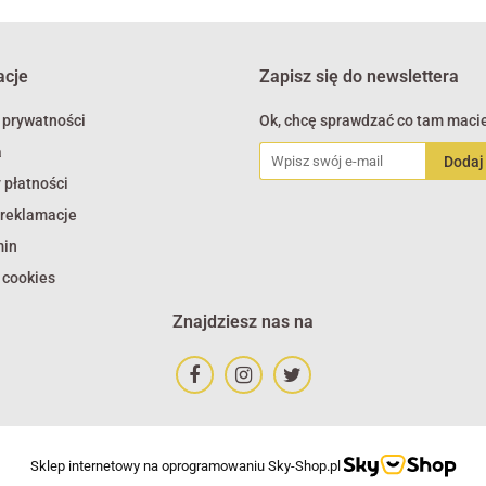
Polish Armed Forces
acje
Zapisz się do newslettera
 prywatności
Ok, chcę sprawdzać co tam macie
a
 płatności
 reklamacje
min
 cookies
Znajdziesz nas na
Sklep internetowy na oprogramowaniu Sky-Shop.pl