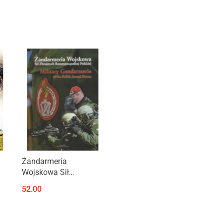
Produkt niedostępny
Żandarmeria
Wojskowa Sił
Zbrojnych
52.00
Rzeczypospolitej
Polskiej. Military
Gendarmerie of the