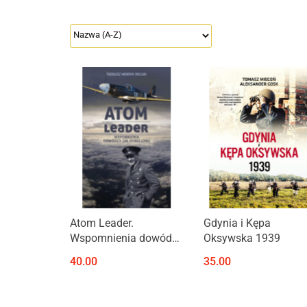
Produkt niedostępny
Produkt niedostępny
Atom Leader.
Gdynia i Kępa
Wspomnienia dowódcy
Oksywska 1939
306 dywizjonu
40.00
35.00