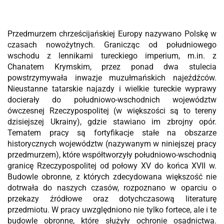
Przedmurzem chrześcijańskiej Europy nazywano Polskę w
czasach nowożytnych. Granicząc od południowego
wschodu z lennikami tureckiego imperium, m.in. z
Chanatem Krymskim, przez ponad dwa stulecia
powstrzymywała inwazje muzułmańskich najeźdźców.
Nieustanne tatarskie najazdy i wielkie tureckie wyprawy
docierały do południowo-wschodnich województw
ówczesnej Rzeczypospolitej (w większości są to tereny
dzisiejszej Ukrainy), gdzie stawiano im zbrojny opór.
Tematem pracy są fortyfikacje stałe na obszarze
historycznych województw (nazywanym w niniejszej pracy
przedmurzem), które współtworzyły południowo-wschodnią
granicę Rzeczypospolitej od połowy XV do końca XVII w.
Budowle obronne, z których zdecydowana większość nie
dotrwała do naszych czasów, rozpoznano w oparciu o
przekazy źródłowe oraz dotychczasową literaturę
przedmiotu. W pracy uwzględniono nie tylko fortece, ale i te
budowle obronne, które służyły ochronie osadnictwa.