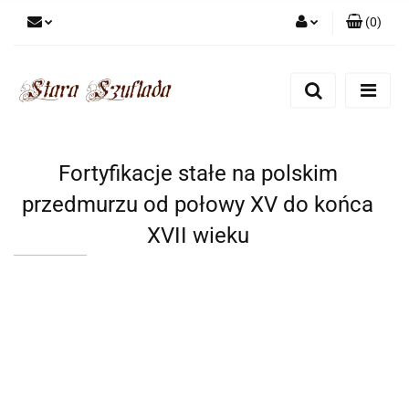
(
0
)
Zaloguj się
Zarejestruj się
Dodaj zgłoszenie
Zgody cookies
Fortyfikacje stałe na polskim
przedmurzu od połowy XV do końca
XVII wieku