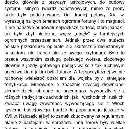
doszło, głównie z przyczyn ustrojowych, do budowy
systemu silnych twierdz państwowych, mimo że próby
takie były podejmowane. Od drugiej połowy XVI w.
wyrastają na tych terenach ogromne fortuny i to magnaci,
a nie państwo budowali największe fortece, które jednak i
tak były zbyt nieliczne, wręcz „ginęły” w tamtejszych
ogromnych przestrzeniach. Jednak przez dwa stulecia
polskie przedmurze opierało się skutecznie nieustannym
najazdom, nie tracąc nic ze swego terytorium. Było to
przede wszystkim zasługą polskiego wojska, złożonego
głównie z jazdy, gotowego podjąć walkę z tak ruchliwym
przeciwnikiem jakim byli Tatarzy. W tej specyficznej wojnie
ruchowej wielekroć oparciem dla wojska były istniejące
fortyfikacje. Murowane, a znacznie częściej drewniano-
ziemne dzieła obronne na przedmurzu wywodziły się z
różnych tradycji tak zachodnich, jak i wschodnich, ruskich.
Zwraca uwagę żywotność wywodzącego się z Włoch
systemu bastejowego, bardzo tu popularnego jeszcze w
XVII w. Najczęściej był to zamek zbudowany na regularnym
planie z bastejami w narożach. Inną formą były wielkie
fortece o grubych murach i potężnych bastejach