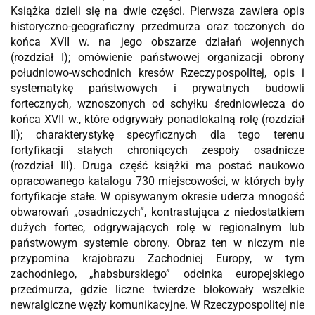
Książka dzieli się na dwie części. Pierwsza zawiera opis
historyczno-geograficzny przedmurza oraz toczonych do
końca XVII w. na jego obszarze działań wojennych
(rozdział I); omówienie państwowej organizacji obrony
południowo-wschodnich kresów Rzeczypospolitej, opis i
systematykę państwowych i prywatnych budowli
fortecznych, wznoszonych od schyłku średniowiecza do
końca XVII w., które odgrywały ponadlokalną rolę (rozdział
II); charakterystykę specyficznych dla tego terenu
fortyfikacji stałych chroniących zespoły osadnicze
(rozdział III). Druga część książki ma postać naukowo
opracowanego katalogu 730 miejscowości, w których były
fortyfikacje stałe. W opisywanym okresie uderza mnogość
obwarowań „osadniczych”, kontrastująca z niedostatkiem
dużych fortec, odgrywających rolę w regionalnym lub
państwowym systemie obrony. Obraz ten w niczym nie
przypomina krajobrazu Zachodniej Europy, w tym
zachodniego, „habsburskiego” odcinka europejskiego
przedmurza, gdzie liczne twierdze blokowały wszelkie
newralgiczne węzły komunikacyjne. W Rzeczypospolitej nie