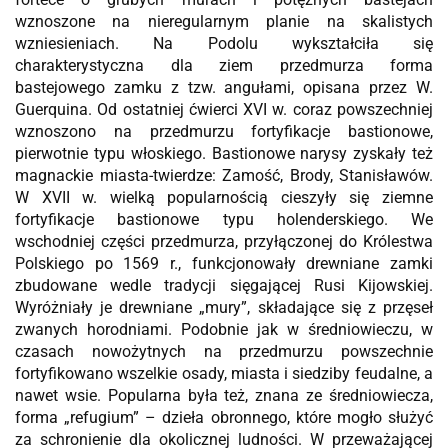
wznoszone na nieregularnym planie na skalistych
wzniesieniach. Na Podolu wykształciła się
charakterystyczna dla ziem przedmurza forma
bastejowego zamku z tzw. angułami, opisana przez W.
Guerquina. Od ostatniej ćwierci XVI w. coraz powszechniej
wznoszono na przedmurzu fortyfikacje bastionowe,
pierwotnie typu włoskiego. Bastionowe narysy zyskały też
magnackie miasta-twierdze: Zamość, Brody, Stanisławów.
W XVII w. wielką popularnością cieszyły się ziemne
fortyfikacje bastionowe typu holenderskiego. We
wschodniej części przedmurza, przyłączonej do Królestwa
Polskiego po 1569 r., funkcjonowały drewniane zamki
zbudowane wedle tradycji sięgającej Rusi Kijowskiej.
Wyróżniały je drewniane „mury”, składające się z przęseł
zwanych horodniami. Podobnie jak w średniowieczu, w
czasach nowożytnych na przedmurzu powszechnie
fortyfikowano wszelkie osady, miasta i siedziby feudalne, a
nawet wsie. Popularna była też, znana ze średniowiecza,
forma „refugium” – dzieła obronnego, które mogło służyć
za schronienie dla okolicznej ludności. W przeważającej