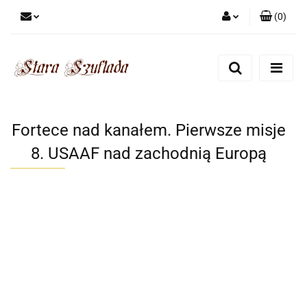
(
0
)
Zaloguj się
Zarejestruj się
Dodaj zgłoszenie
Zgody cookies
Fortece nad kanałem. Pierwsze misje
8. USAAF nad zachodnią Europą