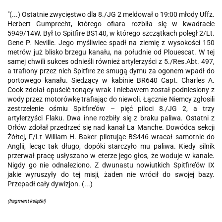
"(...) Ostatnie zwycięstwo dla 8./JG 2 meldował o 19:00 młody Uffz.
Herbert Gumprecht, którego ofiara rozbiła się w kwadracie
5949/14W. Był to Spitfire BS140, w którego szczątkach poległ 2/Lt.
Gene P. Neville. Jego myśliwiec spadł na ziemię z wysokości 150
metrów już blisko brzegu kanału, na południe od Plouescat. W tej
samej chwili sukces odnieśli również artylerzyści z 5./Res.Abt. 497,
a trafiony przez nich Spitfire ze smugą dymu za ogonem wpadł do
portowego kanału. Siedzący w kabinie BR640 Capt. Charles A.
Cook zdołał opuścić tonący wrak i niebawem został podniesiony z
wody przez motorówkę trafiając do niewoli. Łącznie Niemcy zgłosili
zestrzelenie ośmiu Spitfire’ów – pięć piloci 8./JG 2, a trzy
artylerzyści Flaku. Dwa inne rozbiły się z braku paliwa. Ostatni z
Orłów zdołał przedrzeć się nad kanał La Manche. Dowódca sekcji
Żółtej, F/Lt William H. Baker pilotując BS446 wracał samotnie do
Anglii, lecąc tak długo, dopóki starczyło mu paliwa. Kiedy silnik
przerwał pracę usłyszano w eterze jego głos, że woduje w kanale.
Nigdy go nie odnaleziono. Z dwunastu nowiutkich Spitfire’ów IX
jakie wyruszyły do tej misji, żaden nie wrócił do swojej bazy.
Przepadł cały dywizjon. (...)
(fragment książki)