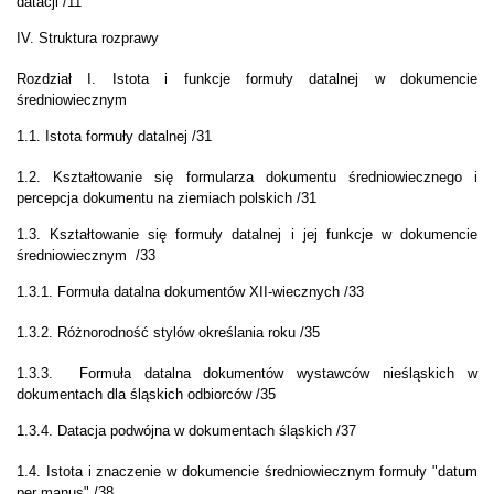
datacji /11
IV. Struktura rozprawy
Rozdział I. Istota i funkcje formuły datalnej w dokumencie
średniowiecznym
1.1. Istota formuły datalnej /31
1.2. Kształtowanie się formularza dokumentu średniowiecznego i
percepcja dokumentu na ziemiach polskich /31
1.3. Kształtowanie się formuły datalnej i jej funkcje
w dokumencie
średniowiecznym /33
1.3.1.
Formuła datalna d
okumentów XII-wiecznych /33
1.3.2. Różnorodność stylów określania roku /35
1.3.3.
Formuła datalna d
okumentów wystawców nieśląskich w
dokumentach dla śląskich odbiorców /35
1.3.4. Datacja podwójna w dokumentach śląskich /37
1.4. Istota i znaczenie w dokumencie średniowiecznym formuły "datum
per manus" /38