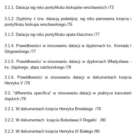
3.1.1. Datacja wg roku pontyfikatu biskupów wrocławskich /73
3.1.2. Dyplomy z tzw. datacją podwójną: wg roku panowania księcia i
pontyfikatu biskupa wrocławskiego /76
3.1.3. Datacja wg roku pontyfikatu opata klasztoru /77
3.1.4. Prawidłowości w stosowaniu datacji w dyplomach ks. Konrada I
Głogowskiego /77
3.1.5.
Prawidłowości w stosowaniu datacji w dyplomach Władysława -
ks. śląskiego, abpa salzburskiego /78
3.1.6.
Prawidłowości w stosowaniu datacji
w dokumentach księcia
Henryka V /78
3.2. "differentia specifica" w stosowaniu datacji w praktyce kancelarii
śląskich /78
3.2.1. W dokumentach księcia Henryka Brodatego /78
3.2.2.
W dokumentach
księcia Bolesława II Rogatki /80
3.2.3.
W dokumentach
księcia Henryka III Białego /80