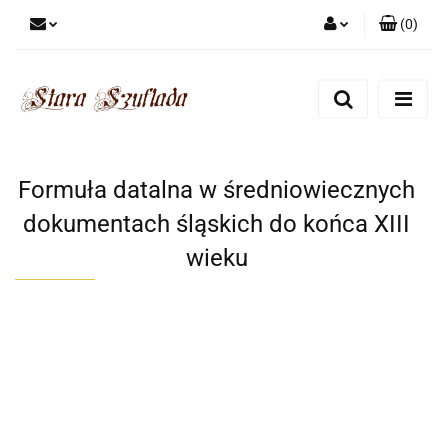
(
0
)
Zaloguj się
Zarejestruj się
Dodaj zgłoszenie
Zgody cookies
Formuła datalna w średniowiecznych
dokumentach śląskich do końca XIII
wieku