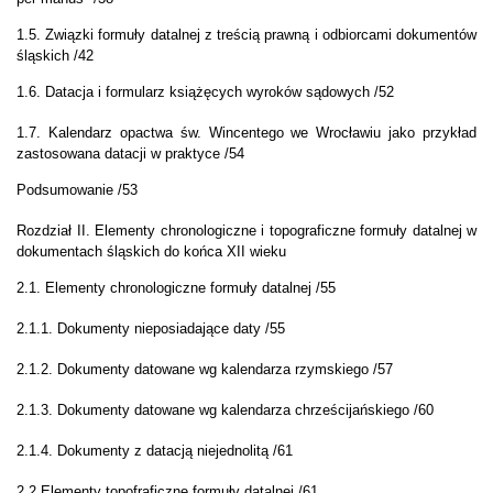
1.5. Związki formuły datalnej z treścią prawną i odbiorcami dokumentów
śląskich /42
1.6. Datacja i formularz książęcych wyroków sądowych /52
1.7. Kalendarz opactwa św. Wincentego we Wrocławiu jako przykład
zastosowana datacji w praktyce /54
Podsumowanie /53
Rozdział II. Elementy chronologiczne i topograficzne formuły datalnej w
dokumentach śląskich do końca XII wieku
2.1.
Elementy chronologiczne formuły datalnej /55
2.1.1. Dokumenty nieposiadające daty /55
2.1.2. Dokumenty datowane wg kalendarza rzymskiego /57
2.1.3.
Dokumenty datowane wg kalendarza chrześcijańskiego /60
2.1.4. Dokumenty z datacją niejednolitą /61
2.2.Elementy topofraficzne formuły datalnej /61