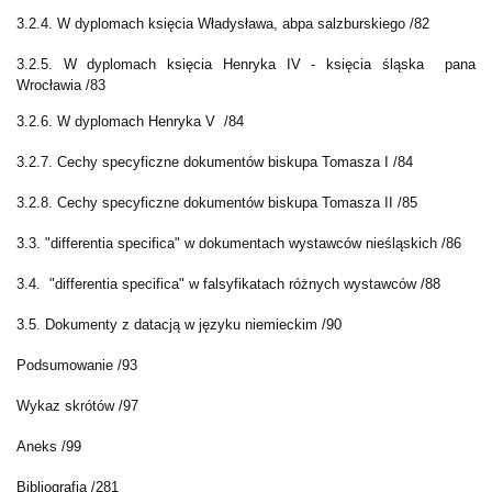
3.2.4. W dyplomach księcia Władysława, abpa salzburskiego /82
3.2.5.
W dyplomach księcia Henryka IV - księcia śląska pana
Wrocławia /83
3.2.6.
W dyplomach Henryka V /84
3.2.7. Cechy specyficzne dokumentów biskupa Tomasza I /84
3.2.8.
Cechy specyficzne dokumentów biskupa Tomasza
II /85
3.3. "differentia specifica" w dokumentach wystawców nieśląskich /86
3.4.
"differentia specifica" w falsyfikatach różnych wystawców /88
3.5. Dokumenty z datacją w języku niemieckim /90
Podsumowanie /93
Wykaz skrótów /97
Aneks /99
Bibliografia /281