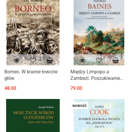
Borneo. W krainie łowców
Między Limpopo a
głów
Zambezi. Poszukiwanie
złota w południowo-
48.00
79.00
wschodniej Afryce
NOWOŚĆ