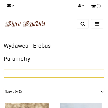
(
0
)
Zaloguj się
Zarejestruj się
Dodaj zgłoszenie
Zgody cookies
Wydawca - Erebus
Parametry