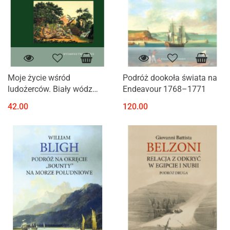
Moje życie wśród
Podróż dookoła świata na
ludożerców. Biały wódz
Endeavour 1768–1771
Nuku Hivy
42.00
120.00