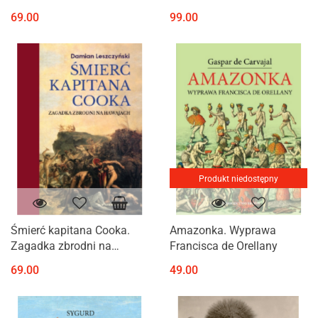
do podróży Quirósa
69.00
99.00
Produkt niedostępny
Śmierć kapitana Cooka.
Amazonka. Wyprawa
Zagadka zbrodni na
Francisca de Orellany
Hawajach Z dodatkiem
69.00
49.00
relacji świadków