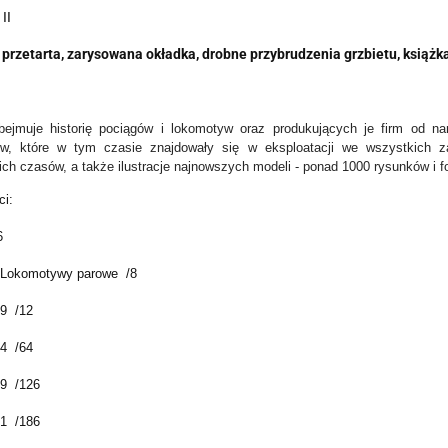
II
przetarta, zarysowana okładka, drobne przybrudzenia grzbietu, książka 
bejmuje historię pociągów i lokomotyw oraz produkujących je firm od na
w, które w tym czasie znajdowały się w eksploatacji we wszystkich zak
ich czasów, a także ilustracje najnowszych modeli - ponad 1000 rysunków i fot
ci:
6
 Lokomotywy parowe /8
9 /12
4 /64
9 /126
1 /186