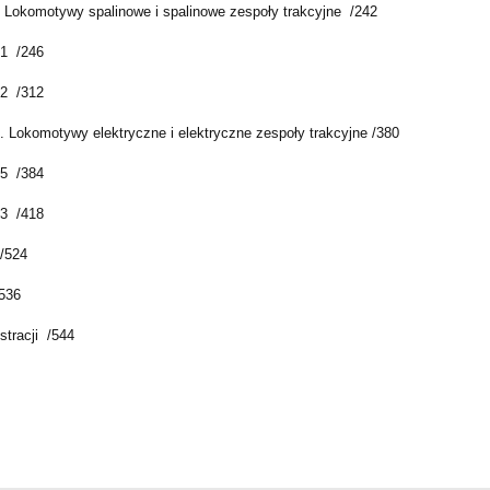
. Lokomotywy spalinowe i spalinowe zespoły trakcyjne /242
1 /246
2 /312
I. Lokomotywy elektryczne i elektryczne zespoły trakcyjne /380
5 /384
3 /418
/524
536
ustracji /544