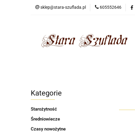
sklep@stara-szuflada.pl
605552646
NOWOŚCI
STA
Wszystkie kategorie
NOWO
Kategorie
Starożytność
Średniowiecze
Czasy nowożytne