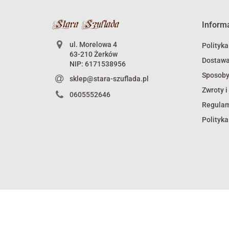
Inform
ul. Morelowa 4
Polityka
63-210 Żerków
Dostaw
NIP: 6171538956
Sposoby
sklep@stara-szuflada.pl
Zwroty i
0605552646
Regula
Polityka