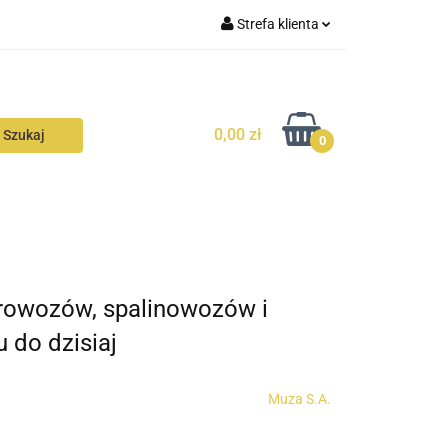
Strefa klienta
N
KONTAKT
Zaloguj się
Zarejestruj się
0,00 zł
Dodaj zgłoszenie
0
Zgody cookies
N
AVALON
KONTAKT
rowozów, spalinowozów i
 do dzisiaj
Muza S.A.