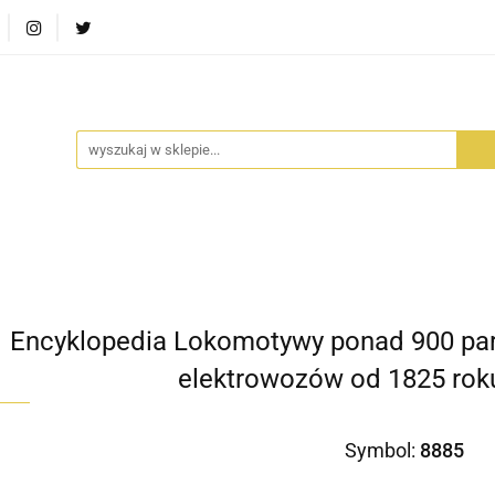
RA SZUFLADA
INFORTEDITION
TETRAGON
AVALO
ŚCI
STARA SZUFLADA
INFORTEDITION
TETRAGO
Encyklopedia Lokomotywy ponad 900 pa
elektrowozów od 1825 roku
Symbol:
8885