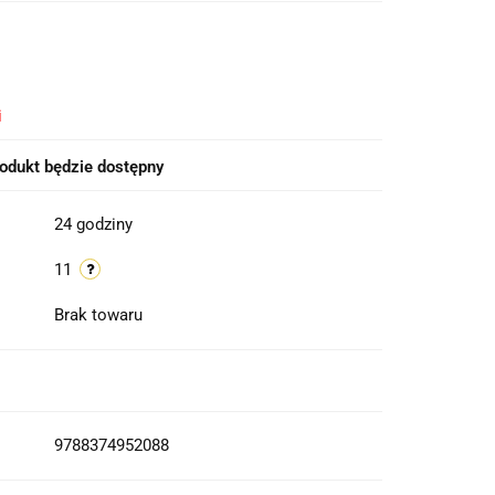
i
odukt będzie dostępny
24 godziny
11
Brak towaru
9788374952088