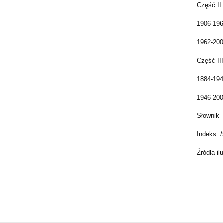
Część II
1906-196
1962-200
Część II
1884-194
1946-200
Słownik 
Indeks /
Źródła il