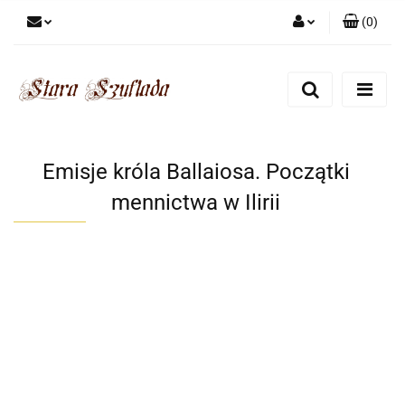
(
0
)
Zaloguj się
Zarejestruj się
Dodaj zgłoszenie
Zgody cookies
Emisje króla Ballaiosa. Początki
mennictwa w Ilirii