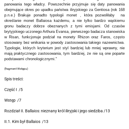
panowania tego władcy. Powszechnie przyjmuje się daty panowania
obejmujące okres po upadku państwa iliryjskiego za Gentiosa (rok 168
p.n.e.) Brakuje ponadto typologii monet , która pozwoliłaby na
określanie monet Ballaiosa każdemu, a nie tylko bardzo wąskiemu
gronu badaczy dobrze obeznanych z tymi emisjami. Od czasów
brytyjskiego uczonego Arthura Evansa, pierwszego badacza stanowiska
w Risan, funkcjonuje podział na monety Rhizon oraz Faros, często
stosowany bez wnikania w powody zastosowania takiego nazewnictwa.
Typologie, których kryterium jest styl bardziej lub mniej wprawny, nie
mają praktycznego zastosowania, tym bardziej, że nie są one poparte
podstawami chronologicznymi."
(fragment Wstępu)
Spis treści:
Część I /5
Wstęp /7
Rozdział II. Ballaios: nieznany król iliryjski i jego siedziba /13
II.1. Kim był Ballaios /13