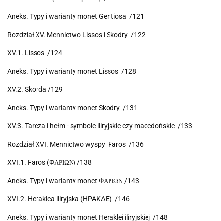
Aneks. Typy i warianty monet Gentiosa /121
Rozdział XV. Mennictwo Lissos i Skodry /122
XV.1. Lissos /124
Aneks. Typy i warianty monet Lissos /128
XV.2. Skorda /129
Aneks. Typy i warianty monet Skodry /131
XV.3. Tarcza i hełm - symbole iliryjskie czy macedońskie /133
Rozdział XVI. Mennictwo wyspy Faros /136
XVI.1. Faros (
/138
Φ
API
ΩN
)
Aneks. Typy i warianty monet
/143
Φ
API
ΩN
XVI.2. Heraklea iliryjska (HPAKΔE) /146
Aneks. Typy i warianty monet Heraklei iliryjskiej /148