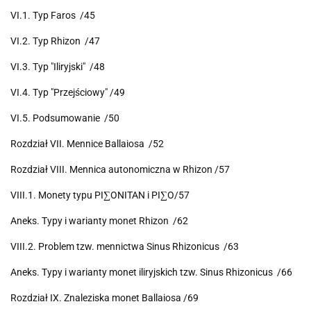
VI.1. Typ Faros /45
VI.2. Typ Rhizon /47
VI.3. Typ "Iliryjski" /48
VI.4. Typ "Przejściowy" /49
VI.5. Podsumowanie /50
Rozdział VII. Mennice Ballaiosa /52
Rozdział VIII. Mennica autonomiczna w Rhizon /57
VIII.1. Monety typu PI∑ONITAN i PI∑O/57
Aneks. Typy i warianty monet Rhizon /62
VIII.2. Problem tzw. mennictwa Sinus Rhizonicus /63
Aneks. Typy i warianty monet iliryjskich tzw. Sinus Rhizonicus /66
Rozdział IX. Znaleziska monet Ballaiosa /69