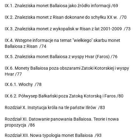
IX.1. Znaleziska monet Ballaiosa jako źródło informacji /69
IX.2. Znaleziska monet z Risan dokonane do schyłku XX w. /70
IX.3. Znaleziska monet z wykopalisk w Risan z lat 2001-2009 /73
IX.4. Wstępne informacje na temat "wielkiego" skarbu monet
Ballaiosa z Risan /74
IX.5. Znaleziska monet Ballaiosa z wyspy Hvar (Faros) /76
IX.6. Monety Ballaiosa poza obszarami Zatoki Kotorskiej i wyspy
Hvar /77
IX.6.1. Włochy /78
IX.6.2. Półwysep Bałkański poza Zatoką Kotorską i Faros /80
Rozdział X. Instytucja króla na tle państw Ilirów /83
Rozdział XI. Datowanie panowania Ballaiosa. Teorie i nowa
propozycja /86
Rozdział XII. Nowa typologia monet Ballaiosa /93