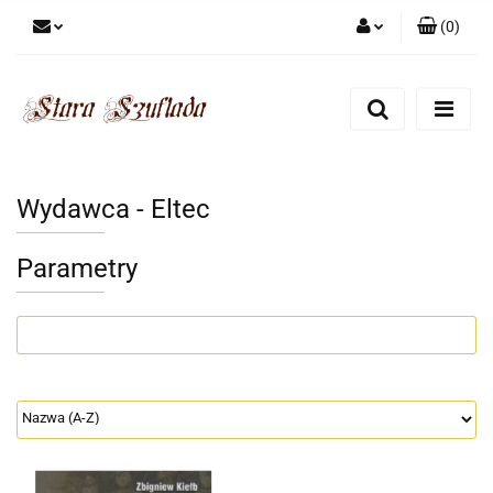
(
0
)
Zaloguj się
Zarejestruj się
Dodaj zgłoszenie
Zgody cookies
Wydawca - Eltec
Parametry