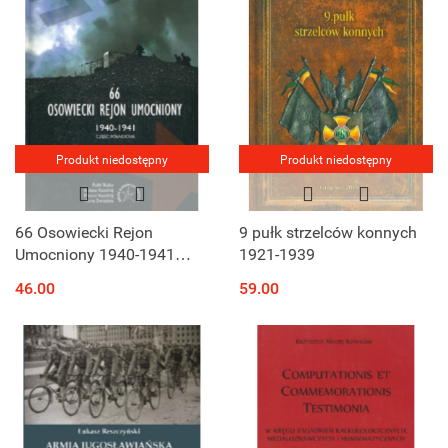
Produkt niedostępny
Produkt niedostępny
66 Osowiecki Rejon
9 pułk strzelców konnych
Umocniony 1940-1941
1921-1939
Część Północna
46.00
59.00