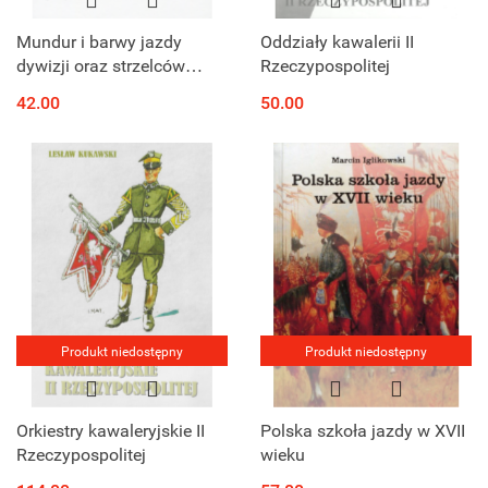
Mundur i barwy jazdy
Oddziały kawalerii II
dywizji oraz strzelców
Rzeczypospolitej
konnych Wojska Polskiego.
42.00
50.00
Lata 1919-1939
Produkt niedostępny
Produkt niedostępny
Orkiestry kawaleryjskie II
Polska szkoła jazdy w XVII
Rzeczypospolitej
wieku