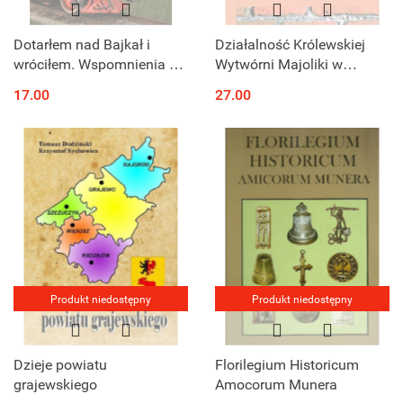
Dotarłem nad Bajkał i
Działalność Królewskiej
wróciłem. Wspomnienia z
Wytwórni Majoliki w
zsyłki na Sybir
Kadynach w latach 1905-
17.00
27.00
1945
Produkt niedostępny
Produkt niedostępny
Dzieje powiatu
Florilegium Historicum
grajewskiego
Amocorum Munera