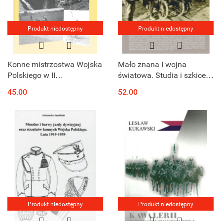
Produkt niedostępny
Produkt niedostępny
Konne mistrzostwa Wojska
Mało znana I wojna
Polskiego w II
światowa. Studia i szkice z
Rzeczypospolitej
dziejów Wielkiej Wojny na
45.00
52.00
froncie wschodnim oraz
rumuńskim, na Morzu
Śródziemnym
Produkt niedostępny
Produkt niedostępny