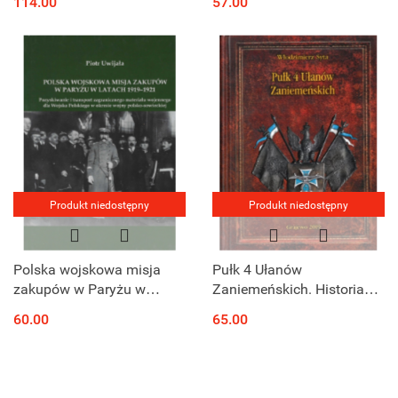
114.00
57.00
Produkt niedostępny
Produkt niedostępny
Polska wojskowa misja
Pułk 4 Ułanów
zakupów w Paryżu w
Zaniemeńskich. Historia
latach 1919-1921.
pisana wspomnieniami
60.00
65.00
Pozyskiwanie i transport
ułanów i ich rodzin
zagranicznego materiału
wojennego dla...