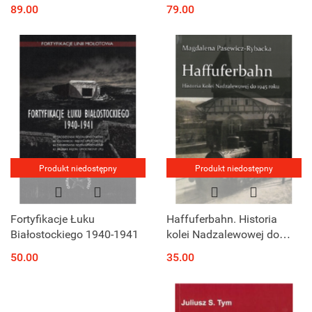
89.00
79.00
Produkt niedostępny
Produkt niedostępny
Fortyfikacje Łuku
Haffuferbahn. Historia
Białostockiego 1940-1941
kolei Nadzalewowej do
1945 roku
50.00
35.00