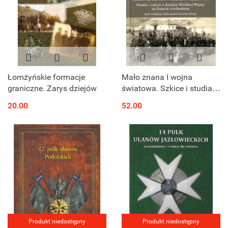
Łomżyńskie formacje
Mało znana I wojna
graniczne. Zarys dziejów
światowa. Szkice i studia z
dziejów Wielkiej Wojny na
20.00
52.00
froncie wschodnim
Produkt niedostępny
Produkt niedostępny