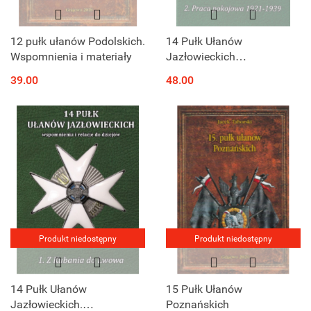
12 pułk ułanów Podolskich.
14 Pułk Ułanów
Wspomnienia i materiały
Jazłowieckich
wspomnienia i relacje do
39.00
48.00
dziejów. Tom II Praca
pokojowa 1921--1939
Produkt niedostępny
Produkt niedostępny
14 Pułk Ułanów
15 Pułk Ułanów
Jazłowieckich.
Poznańskich