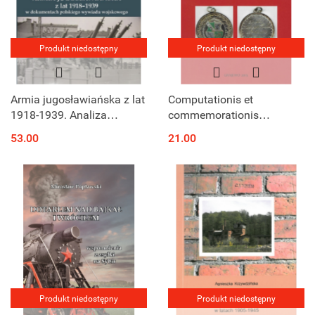
Produkt niedostępny
Produkt niedostępny
Armia jugosławiańska z lat
Computationis et
1918-1939. Analiza
commemorationis
wartości poznawczej akt
testimonia. W kręgu
53.00
21.00
Oddziału II Sztabu
zagadnień
Głównego Wojska
kalkulologicznych,
Polskiego ...
medaloznawczych i
numizmatycznych
Produkt niedostępny
Produkt niedostępny