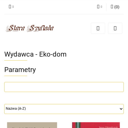
(
0
)
Zaloguj się
Zarejestruj się
Dodaj zgłoszenie
Zgody cookies
Wydawca - Eko-dom
Parametry