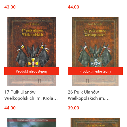
Wspomnienia i relacje do
43.00
44.00
dziejów Tom I. Z Kubania
do Lwowa
Produkt niedostępny
Produkt niedostępny
17 Pułk Ułanów
26 Pułk Ułanów
Wielkopolskich im. Króla
Wielkopolskich im.
Bolesława Chrobrego
Hetmana Jana Karola
44.00
39.00
Chodkiewicza