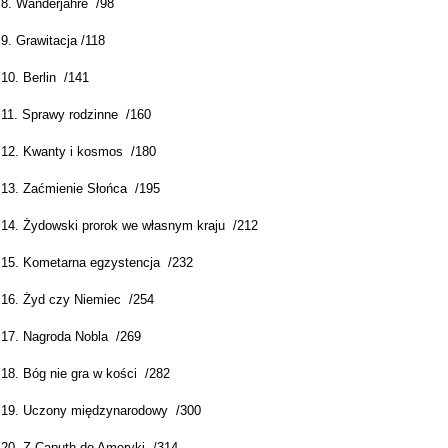
 8. Wanderjahre /98
9. Grawitacja /118
10. Berlin /141
 11. Sprawy rodzinne /160
 12. Kwanty i kosmos /180
 13. Zaćmienie Słońca /195
 14. Żydowski prorok we własnym kraju /212
 15. Kometarna egzystencja /232
 16. Żyd czy Niemiec /254
 17. Nagroda Nobla /269
 18. Bóg nie gra w kości /282
 19. Uczony międzynarodowy /300
 20. Z Caputh do Ameryki /314