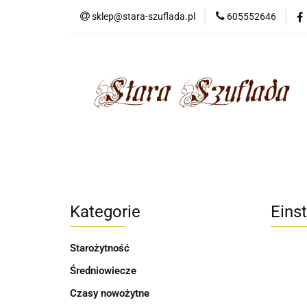
sklep@stara-szuflada.pl
605552646
NOWOŚCI
STA
Wszystkie kategorie
NOWO
Kategorie
Eins
Starożytność
Średniowiecze
Czasy nowożytne