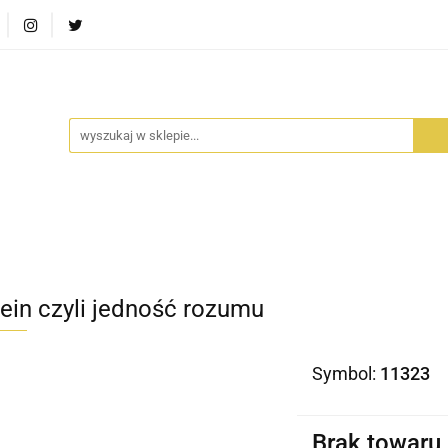
RA SZUFLADA
INFORTEDITION
TETRAGON
AVALO
ŚCI
STARA SZUFLADA
INFORTEDITION
TETRAGO
tein czyli jedność rozumu
Symbol:
11323
Brak towaru