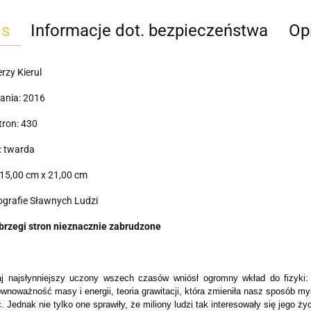
is
Informacje dot. bezpieczeństwa
Opi
erzy Kierul
ania: 2016
tron: 430
: twarda
15,00 cm x 21,00 cm
iografie Sławnych Ludzi
brzegi stron nieznacznie zabrudzone
j najsłynniejszy uczony wszech czasów wniósł ogromny wkład do fizyki: 
wnoważność masy i energii, teoria grawitacji, która zmieniła nasz sposób myś
. Jednak nie tylko one sprawiły, że miliony ludzi tak interesowały się jego ży