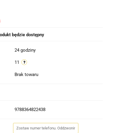
i
odukt będzie dostępny
24 godziny
11
Brak towaru
9788364822438