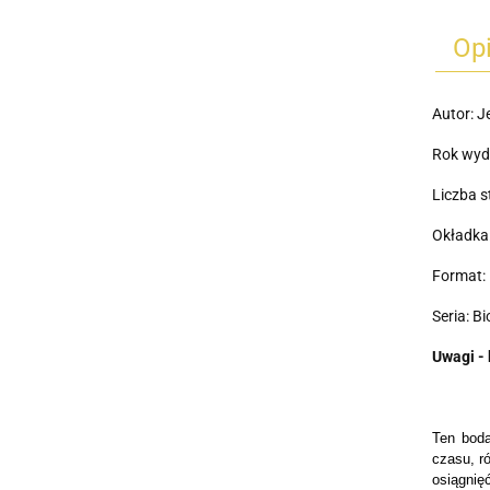
Op
Autor: J
Rok wyd
Liczba s
Okładka
Format: 
Seria: B
Uwagi - 
Ten boda
czasu, ró
osiągnięć