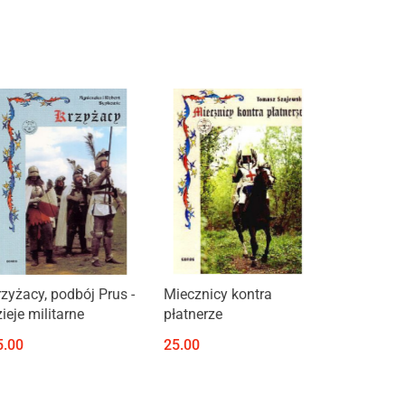
Produkt niedostępny
Produkt niedostępny
rzyżacy, podbój Prus -
Miecznicy kontra
ieje militarne
płatnerze
5.00
25.00