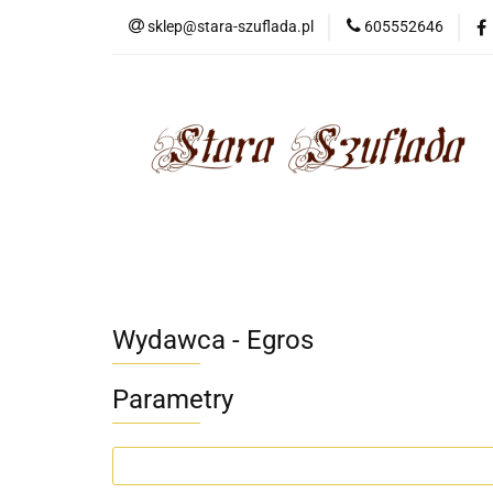
sklep@stara-szuflada.pl
605552646
NOWOŚCI
STA
Wszystkie kategorie
NOWO
Wydawca - Egros
Parametry