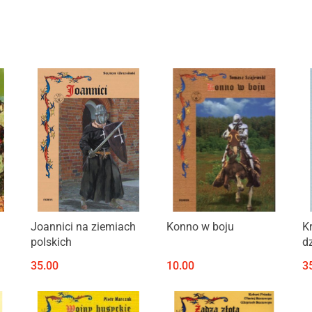
Produkt niedostępny
Produkt niedostępny
Joannici na ziemiach
Konno w boju
K
polskich
dz
35.00
10.00
3