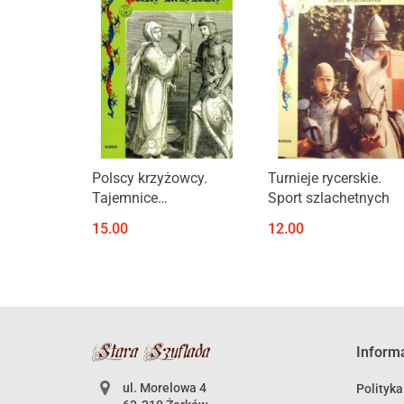
Produkt niedostępny
Produkt niedostępny
Polscy krzyżowcy.
Turnieje rycerskie.
Tajemnice
Sport szlachetnych
średniowiecznych
15.00
12.00
krucjat
Inform
ul. Morelowa 4
Polityka