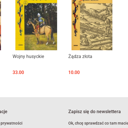
Produkt niedostępny
Produkt niedostępny
Wojny husyckie
Żądza złota
33.00
10.00
acje
Zapisz się do newslettera
 prywatności
Ok, chcę sprawdzać co tam macie