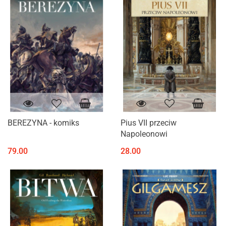
BEREZYNA - komiks
Pius VII przeciw
Napoleonowi
79.00
28.00