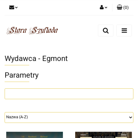
(
0
)
Zaloguj się
Zarejestruj się
Dodaj zgłoszenie
Zgody cookies
Wydawca - Egmont
Parametry