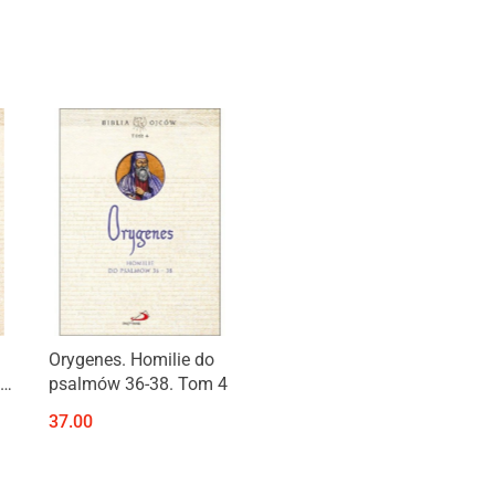
Produkt niedostępny
Orygenes. Homilie do
go
psalmów 36-38. Tom 4
37.00
ów