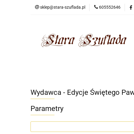
sklep@stara-szuflada.pl
605552646
NOWOŚCI
STA
Wszystkie kategorie
NOWO
Wydawca - Edycje Świętego Pa
Parametry