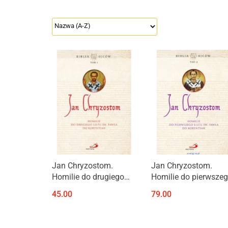
Produkt niedostępny
Produkt niedostępny
Jan Chryzostom.
Jan Chryzostom.
Homilie do drugiego
Homilie do pierwsze
listu św. Pawła do
listu św. Pawła do
45.00
79.00
Koryntian. Biblia Ojców
Koryntian. Biblia Ojc
tom 1
tom 2