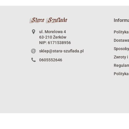
Inform
ul. Morelowa 4
Polityka
63-210 Żerków
Dostaw
NIP: 6171538956
Sposoby
sklep@stara-szuflada.pl
Zwroty i
0605552646
Regula
Polityka