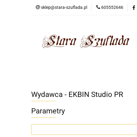
sklep@stara-szuflada.pl
605552646
NOWOŚCI
STA
Wszystkie kategorie
NOWO
Wydawca - EKBIN Studio PR
Parametry