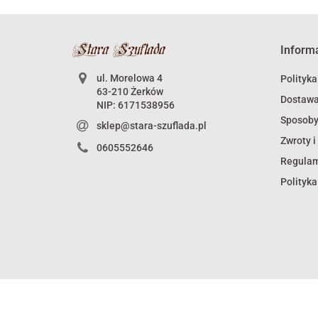
Inform
ul. Morelowa 4
Polityka
63-210 Żerków
Dostaw
NIP: 6171538956
Sposoby
sklep@stara-szuflada.pl
Zwroty i
0605552646
Regula
Polityka