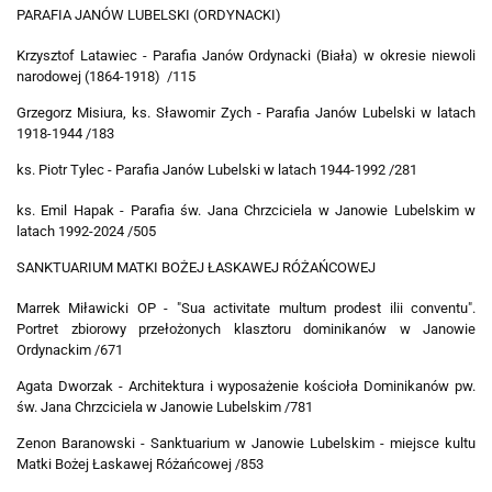
PARAFIA JANÓW LUBELSKI (ORDYNACKI)
Krzysztof Latawiec - Parafia Janów Ordynacki (Biała) w okresie niewoli
narodowej (1864-1918) /115
Grzegorz Misiura, ks. Sławomir Zych - Parafia Janów Lubelski w latach
1918-1944 /183
ks. Piotr Tylec - Parafia Janów Lubelski w latach 1944-1992 /281
ks. Emil Hapak - Parafia św. Jana Chrzciciela w Janowie Lubelskim w
latach 1992-2024 /505
SANKTUARIUM MATKI BOŻEJ ŁASKAWEJ RÓŻAŃCOWEJ
Marrek Miławicki OP - "Sua activitate multum prodest ilii conventu".
Portret zbiorowy przełożonych klasztoru dominikanów w Janowie
Ordynackim /671
Agata Dworzak - Architektura i wyposażenie kościoła Dominikanów pw.
św. Jana Chrzciciela w Janowie Lubelskim /781
Zenon Baranowski - Sanktuarium w Janowie Lubelskim - miejsce kultu
Matki Bożej Łaskawej Różańcowej /853