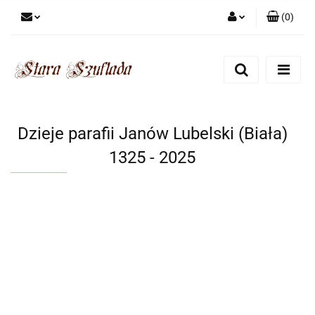
(
0
)
Zaloguj się
Zarejestruj się
Dodaj zgłoszenie
Zgody cookies
Dzieje parafii Janów Lubelski (Biała)
1325 - 2025