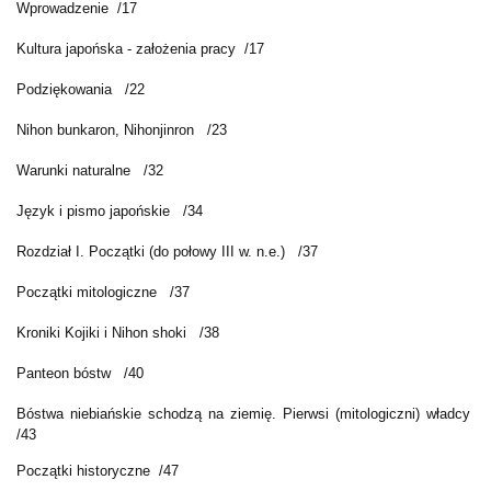
Wprowadzenie /17
Kultura japońska - założenia pracy /17
Podziękowania /22
Nihon bunkaron, Nihonjinron /23
Warunki naturalne /32
Język i pismo japońskie /34
Rozdział I. Początki (do połowy III w. n.e.) /37
Początki mitologiczne /37
Kroniki Kojiki i Nihon shoki /38
Panteon bóstw /40
Bóstwa niebiańskie schodzą na ziemię. Pierwsi (mitologiczni) władcy
/43
Początki historyczne /47