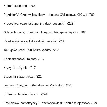
Kultura kulinarna /200
Rozdział V. Czas wojowników II (połowa XVI-połowa XIX w.) /202
Proces jednoczenia Japonii a dwór cesarski /202
Oda Nobunaga, Toyotomi Hideyosi, Tokugawa Ieyasu /202
Rząd wojskowy w Edo a dwór cesarski /208
Tokugawa Ieasu. Struktura władzy /208
Społeczeństwo i miasta /217
Kryzys i schyłek /217
Stosunki z zagranicą /221
Joseon, Chiny, Azja Południowo-Wschodnia /221
Królestwo Riukiu, Ezochi /224
"Południowi barbarzyńcy", "czerwonowłosi" i chrześciajaństwo /224