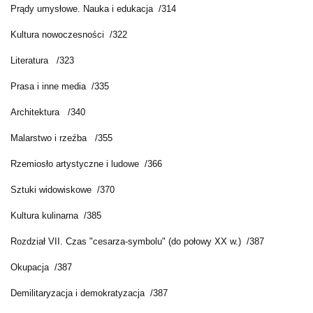
Prądy umysłowe. Nauka i edukacja /314
Kultura nowoczesności /322
Literatura /323
Prasa i inne media /335
Architektura /340
Malarstwo i rzeźba /355
Rzemiosło artystyczne i ludowe /366
Sztuki widowiskowe /370
Kultura kulinarna /385
Rozdział VII. Czas "cesarza-symbolu" (do połowy XX w.) /387
Okupacja /387
Demilitaryzacja i demokratyzacja /387