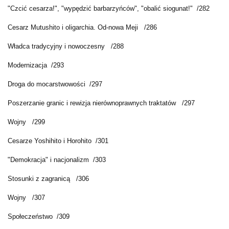
"Czcić cesarza!", "wypędzić barbarzyńców", "obalić siogunat!" /282
Cesarz Mutushito i oligarchia. Od-nowa Meji /286
Władca tradycyjny i nowoczesny /288
Modernizacja /293
Droga do mocarstwowości /297
Poszerzanie granic i rewizja nierównoprawnych traktatów /297
Wojny /299
Cesarze Yoshihito i Horohito /301
"Demokracja" i nacjonalizm /303
Stosunki z zagranicą /306
Wojny /307
Społeczeństwo /309