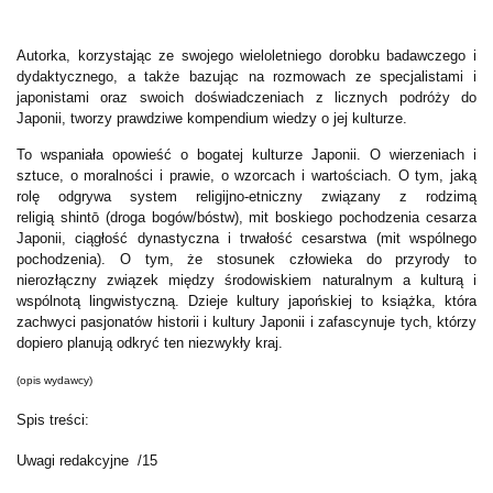
Autorka, korzystając ze swojego wieloletniego dorobku badawczego i
dydaktycznego, a także bazując na rozmowach ze specjalistami i
japonistami oraz swoich doświadczeniach z licznych podróży do
Japonii, tworzy prawdziwe kompendium wiedzy o jej kulturze.
To wspaniała opowieść o bogatej kulturze Japonii. O wierzeniach i
sztuce, o moralności i prawie, o wzorcach i wartościach. O tym, jaką
rolę odgrywa system religijno-etniczny związany z rodzimą
religią shintō (droga bogów/bóstw), mit boskiego pochodzenia cesarza
Japonii, ciągłość dynastyczna i trwałość cesarstwa (mit wspólnego
pochodzenia). O tym, że stosunek człowieka do przyrody to
nierozłączny związek między środowiskiem naturalnym a kulturą i
wspólnotą lingwistyczną. Dzieje kultury japońskiej to książka, która
zachwyci pasjonatów historii i kultury Japonii i zafascynuje tych, którzy
dopiero planują odkryć ten niezwykły kraj.
(opis wydawcy)
Spis treści:
Uwagi redakcyjne /15