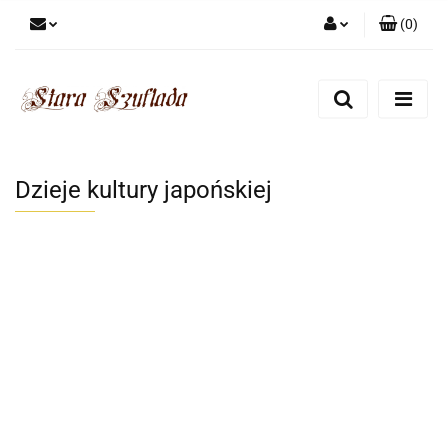
(
0
)
Zaloguj się
Zarejestruj się
Dodaj zgłoszenie
Zgody cookies
Dzieje kultury japońskiej