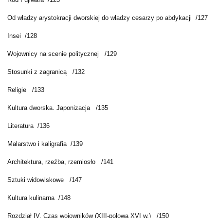
Od władzy arystokracji dworskiej do władzy cesarzy po abdykacji /127
Insei /128
Wojownicy na scenie politycznej /129
Stosunki z zagranicą /132
Religie /133
Kultura dworska. Japonizacja /135
Literatura /136
Malarstwo i kaligrafia /139
Architektura, rzeźba, rzemiosło /141
Sztuki widowiskowe /147
Kultura kulinarna /148
Rozdział IV. Czas wojowników (XIII-połowa XVI w.) /150