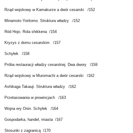
Rząd wojskowy w Kamakurze a dwór cesarski /152
Minamoto Yoritomo. Struktura władzy ./152
Ród Hojo. Rola shikkena /154
Kryzys z domu cesarskim /157
Schyłek /158
Próba restauracji władzy cesarskiej. Dwa dwory /159
Rząd wojskowy w Muromachi a dwór cesarski /162
Ashikaga Takauji. Struktura władzy /162
Przetasowania w prowincjach /163
Wojna ery Onin. Schyłek /164
Gospodarka, handel, miasta /167
Stosunki z zagranicą /170