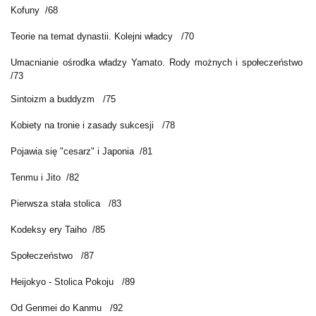
Kofuny /68
Teorie na temat dynastii. Kolejni władcy /70
Umacnianie ośrodka władzy Yamato. Rody możnych i społeczeństwo
/73
Sintoizm a buddyzm /75
Kobiety na tronie i zasady sukcesji /78
Pojawia się "cesarz" i Japonia /81
Tenmu i Jito /82
Pierwsza stała stolica /83
Kodeksy ery Taiho /85
Społeczeństwo /87
Heijokyo - Stolica Pokoju /89
Od Genmei do Kanmu /92