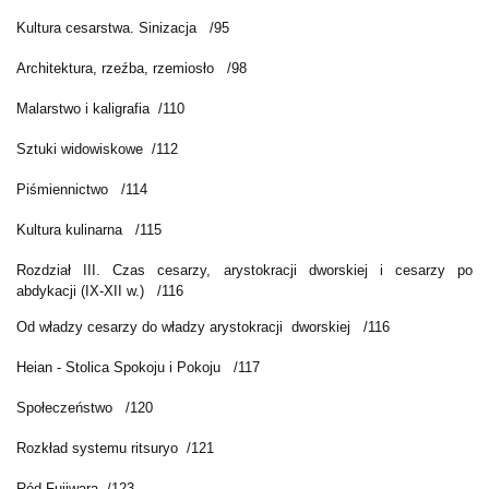
Kultura cesarstwa. Sinizacja /95
Architektura, rzeźba, rzemiosło /98
Malarstwo i kaligrafia /110
Sztuki widowiskowe /112
Piśmiennictwo /114
Kultura kulinarna /115
Rozdział III. Czas cesarzy, arystokracji dworskiej i cesarzy po
abdykacji (IX-XII w.) /116
Od władzy cesarzy do władzy arystokracji dworskiej /116
Heian - Stolica Spokoju i Pokoju /117
Społeczeństwo /120
Rozkład systemu ritsuryo /121
Ród Fujiwara /123