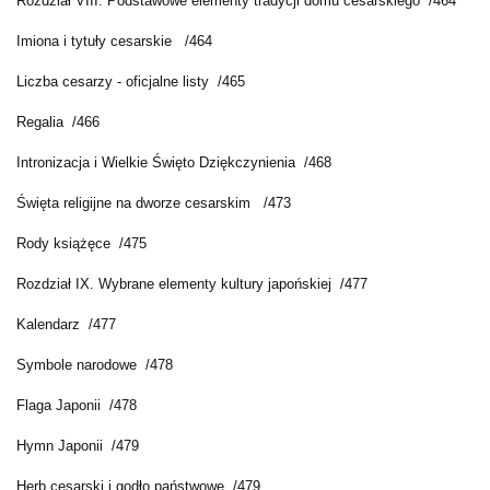
Rozdział VIII. Podstawowe elementy tradycji domu cesarskiego /464
Imiona i tytuły cesarskie /464
Liczba cesarzy - oficjalne listy /465
Regalia /466
Intronizacja i Wielkie Święto Dziękczynienia /468
Święta religijne na dworze cesarskim /473
Rody książęce /475
Rozdział IX. Wybrane elementy kultury japońskiej /477
Kalendarz /477
Symbole narodowe /478
Flaga Japonii /478
Hymn Japonii /479
Herb cesarski i godło państwowe /479