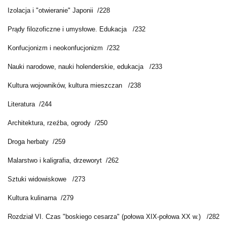
Izolacja i "otwieranie" Japonii /228
Prądy filozoficzne i umysłowe. Edukacja /232
Konfucjonizm i neokonfucjonizm /232
Nauki narodowe, nauki holenderskie, edukacja /233
Kultura wojowników, kultura mieszczan /238
Literatura /244
Architektura, rzeźba, ogrody /250
Droga herbaty /259
Malarstwo i kaligrafia, drzeworyt /262
Sztuki widowiskowe /273
Kultura kulinarna /279
Rozdział VI. Czas "boskiego cesarza" (połowa XIX-połowa XX w.) /282