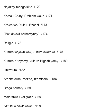
Najazdy mongolskie /170
Korea i Chiny. Problem wako /171
Królestwo Riuku i Ezochi /173
"Południowi barbarzyńcy" /174
Religie /175
Kultura wojowników, kultura dworska /178
Kultura Kitayamy, kultura Higashiyamy /180
Literatura /182
Architektura, rzeźba, rzemiosło /184
Droga herbaty /191
Malarstwo i kaligrafia /194
Sztuki widowiskowe /199