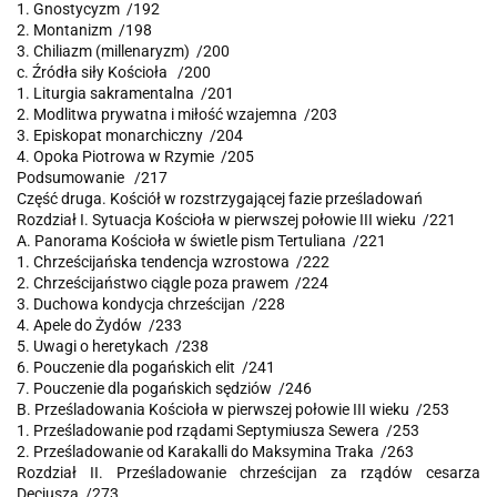
1. Gnostycyzm /192
2. Montanizm /198
3. Chiliazm (millenaryzm) /200
c. Źródła siły Kościoła /200
1. Liturgia sakramentalna /201
2. Modlitwa prywatna i miłość wzajemna /203
3. Episkopat monarchiczny /204
4. Opoka Piotrowa w Rzymie /205
Podsumowanie /217
Część druga. Kościół w rozstrzygającej fazie prześladowań
Rozdział I. Sytuacja Kościoła w pierwszej połowie III wieku /221
A. Panorama Kościoła w świetle pism Tertuliana /221
1. Chrześcijańska tendencja wzrostowa /222
2. Chrześcijaństwo ciągle poza prawem /224
3. Duchowa kondycja chrześcijan /228
4. Apele do Żydów /233
5. Uwagi o heretykach /238
6. Pouczenie dla pogańskich elit /241
7. Pouczenie dla pogańskich sędziów /246
B. Prześladowania Kościoła w pierwszej połowie III wieku /253
1. Prześladowanie pod rządami Septymiusza Sewera /253
2. Prześladowanie od Karakalli do Maksymina Traka /263
Rozdział II. Prześladowanie chrześcijan za rządów cesarza
Decjusza /273