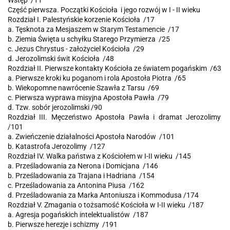
Wstęp /11
Część pierwsza. Początki Kościoła i jego rozwój w I - II wieku
Rozdział I. Palestyńskie korzenie Kościoła /17
a. Tęsknota za Mesjaszem w Starym Testamencie /17
b. Ziemia Święta u schyłku Starego Przymierza /25
c. Jezus Chrystus - założyciel Kościoła /29
d. Jerozolimski świt Kościoła /48
Rozdział II. Pierwsze kontakty Kościoła ze światem pogańskim /63
a. Pierwsze kroki ku poganom i rola Apostoła Piotra /65
b. Wiekopomne nawrócenie Szawła z Tarsu /69
c. Pierwsza wyprawa misyjna Apostoła Pawła /79
d. Tzw. sobór jerozolimski /90
Rozdział III. Męczeństwo Apostoła Pawła i dramat Jerozolimy
/101
a. Zwieńczenie działalności Apostoła Narodów /101
b. Katastrofa Jerozolimy /127
Rozdział IV. Walka państwa z Kościołem w I-II wieku /145
a. Prześladowania za Nerona i Domicjana /146
b. Prześladowania za Trajana i Hadriana /154
c. Prześladowania za Antonina Piusa /162
d. Prześladowania za Marka Antoniusza i Kommodusa /174
Rozdział V. Zmagania o tożsamość Kościoła w I-II wieku /187
a. Agresja pogańskich intelektualistów /187
b. Pierwsze herezje i schizmy /191