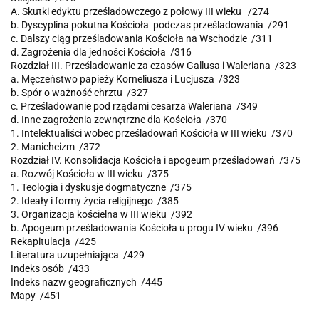
A. Skutki edyktu prześladowczego z połowy III wieku /274
b. Dyscyplina pokutna Kościoła podczas prześladowania /291
c. Dalszy ciąg prześladowania Kościoła na Wschodzie /311
d. Zagrożenia dla jedności Kościoła /316
Rozdział III. Prześladowanie za czasów Gallusa i Waleriana /323
a. Męczeństwo papieży Korneliusza i Lucjusza /323
b. Spór o ważność chrztu /327
c. Prześladowanie pod rządami cesarza Waleriana /349
d. Inne zagrożenia zewnętrzne dla Kościoła /370
1. Intelektualiści wobec prześladowań Kościoła w III wieku /370
2. Manicheizm /372
Rozdział IV. Konsolidacja Kościoła i apogeum prześladowań /375
a. Rozwój Kościoła w III wieku /375
1. Teologia i dyskusje dogmatyczne /375
2. Ideały i formy życia religijnego /385
3. Organizacja kościelna w III wieku /392
b. Apogeum prześladowania Kościoła u progu IV wieku /396
Rekapitulacja /425
Literatura uzupełniająca /429
Indeks osób /433
Indeks nazw geograficznych /445
Mapy /451