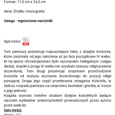
Format: 17,0 cm x 24,5 cm
Seria: Źródła i monografie
Uwaga - wgniecione narożniki
Spis treści:
Tom pierwszy prezentuje najważniejsze fakty z dziejów Kościoła,
które zaistniały od jego założenia aż po lata początkowe IV wieku.
W tej epoce chrześcijaństwo było wyznaniem nielegalnym (
religio
illicita
), dopóki u progu IV wieku nie uzyskało statusu religii prawnie
dozwolonej. Tom drugi prezentuje stopniowe przechodzenie
Kościoła od statusu wyznania dozwolonego do pozycji religii
panującej. Druga jego część przedstawia zmagania Kościoła, w
obliczu rozpadu państwa na cesarstwo łacińskie i greckie, w trosce
o jego jedność.
Książka stanowi rzetelne studium dziejów kościelnych będące
owocem wykładów uniwersyteckich prowadzonych przez autora
przez wiele lat.
Spis treści: