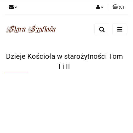
(
0
)
Zaloguj się
Zarejestruj się
Dodaj zgłoszenie
Zgody cookies
Dzieje Kościoła w starożytności Tom
I i II