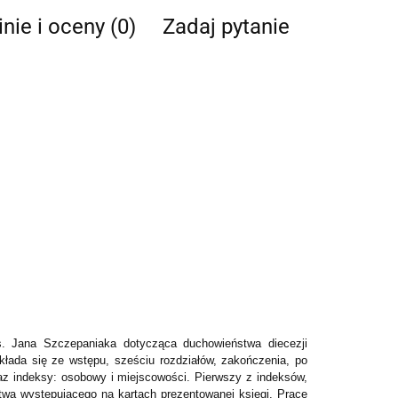
nie i oceny (0)
Zadaj pytanie
s. Jana Szczepaniaka dotycząca duchowieństwa diecezji
składa się ze wstępu, sześciu rozdziałów, zakończenia, po
oraz indeksy: osobowy i miejscowości. Pierwszy z indeksów,
twa występującego na kartach prezentowanej księgi. Pracę