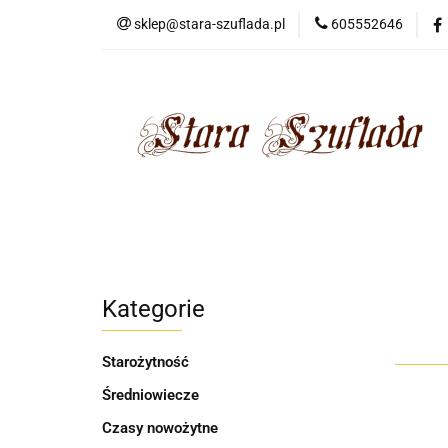
sklep@stara-szuflada.pl
605552646
NOWOŚCI
STA
Wszystkie kategorie
NOWO
Kategorie
Starożytność
Średniowiecze
Czasy nowożytne