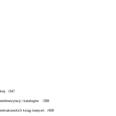
kiej
/347
ietle
wizytacji i katalogów
/388
wie
krakowskich ksiąg święceń
/408