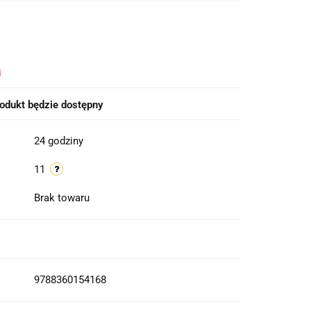
i
odukt będzie dostępny
24 godziny
11
Brak towaru
9788360154168