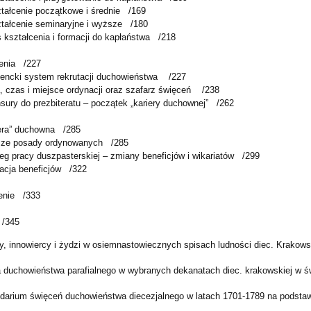
tałcenie początkowe i średnie
/169
tałcenie seminaryjne i wyższe
/180
 kształcenia i formacji do kapłaństwa
/218
enia
/227
dencki system rekrutacji duchowieństwa
/227
, czas i miejsce ordynacji oraz szafarz święceń
/238
sury do prezbiteratu – początek „kariery duchownej”
/262
iera” duchowna
/285
sze posady ordynowanych
/285
eg pracy duszpasterskiej – zmiany beneficjów i wikariatów
/299
acja beneficjów
/322
enie
/333
/345
icy, innowiercy i żydzi w osiemnastowiecznych spisach ludności diec. Krakows
ba duchowieństwa parafialnego w wybranych dekanatach diec. krakowskiej w św
endarium święceń duchowieństwa diecezjalnego w latach 1701-1789 na podsta