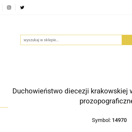
RA SZUFLADA
INFORTEDITION
TETRAGON
AVALO
ŚCI
STARA SZUFLADA
INFORTEDITION
TETRAGO
Duchowieństwo diecezji krakowskiej w
prozopograficzn
Symbol:
14970