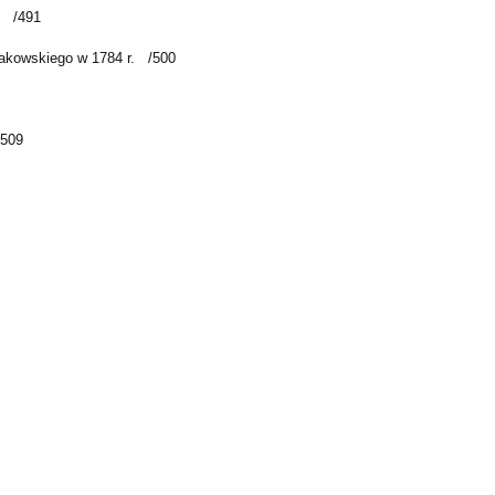
/491
akowskiego w 1784 r.
/500
/509