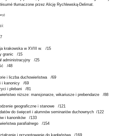
ésumé tłumaczone przez Alicję Rychlewską-Delimat.
wcy)
ci:
/7
zja krakowska w XVIII w.
/15
y granic
/15
ł administracyjny
/25
ść
/48
orie i liczba duchowieństwa
/69
i i kanonicy
/69
yci i plebani
/81
wieństwo niższe: mansjonarze, wikariusze i prebendarze
/88
hodzenie geograficzne i stanowe
/121
datów do święceń i alumnów seminariów duchownych
/122
tów i kanoników
/133
wieństwa parafialnego
/154
ztałcenie i przygotowanie do kapłaństwa
/169