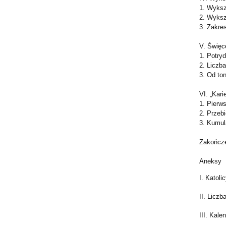
1. Wyksz
2. Wyksz
3. Zakres
V. Święc
1. Potry
2. Liczba
3. Od ton
VI. „Kar
1. Pierw
2. Przebi
3. Kumul
Zakończ
Aneksy
I. Katol
II. Licz
III. Kal