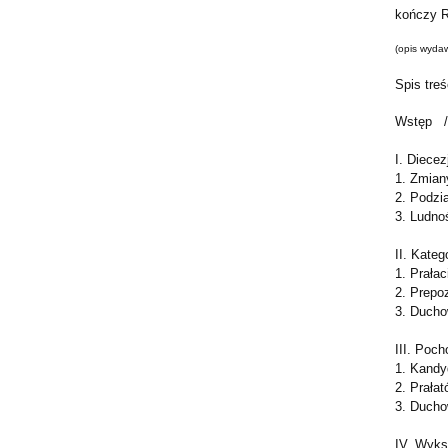
kończy R
(opis wyda
Spis treś
Wstęp
I. Diece
1. Zmian
2. Podzia
3. Ludno
II. Kateg
1. Prałac
2. Prepoz
3. Ducho
III. Poc
1. Kandy
2. Prała
3. Ducho
IV. Wyks