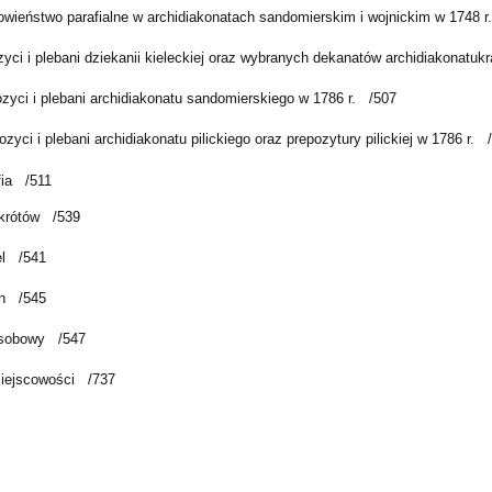
owieństwo parafialne w archidiakonatach sandomierskim i wojnickim w 1748 r.
yci i plebani dziekanii kieleckiej oraz wybranych dekanatów archidiakonatu
kr
zyci i plebani archidiakonatu sandomierskiego w 1786 r.
/507
ozyci i plebani archidiakonatu pilickiego oraz prepozytury pilickiej w 1786 r.
ia
/511
krótów
/539
l
/541
n
/545
osobowy
/547
iejscowości
/737