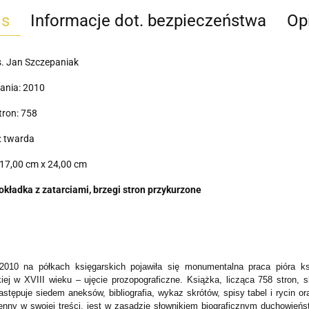
is
Informacje dot. bezpieczeństwa
Opi
s. Jan Szczepaniak
ania: 2010
tron: 758
: twarda
17,00 cm x 24,00 cm
okładka z zatarciami, brzegi stron przykurzone
010 na półkach księgarskich pojawiła się monumentalna praca pióra k
iej w XVIII wieku – ujęcie prozopograficzne. Książka, licząca 758 stron, 
astępuje siedem aneksów, bibliografia, wykaz skrótów, spisy tabel i rycin 
enny w swojej treści, jest w zasadzie słownikiem biograficznym duchowieńs