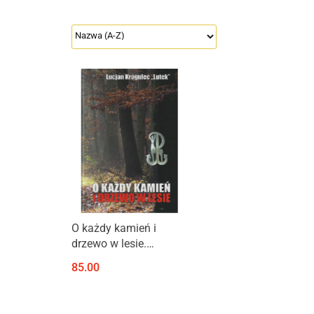
Produkt niedostępny
O każdy kamień i
drzewo w lesie.
Wspomnienia syna
85.00
leśnika, ochotnika
wojny obronnej 1939 r.,
żołnierza Zgrupowań