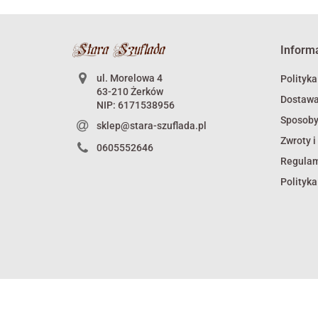
Partyzanckich..
Inform
ul. Morelowa 4
Polityka
63-210 Żerków
Dostaw
NIP: 6171538956
Sposoby
sklep@stara-szuflada.pl
Zwroty i
0605552646
Regula
Polityka