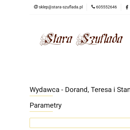
sklep@stara-szuflada.pl
605552646
NOWOŚCI
STA
Wszystkie kategorie
NOWO
Wydawca - Dorand, Teresa i Sta
Parametry