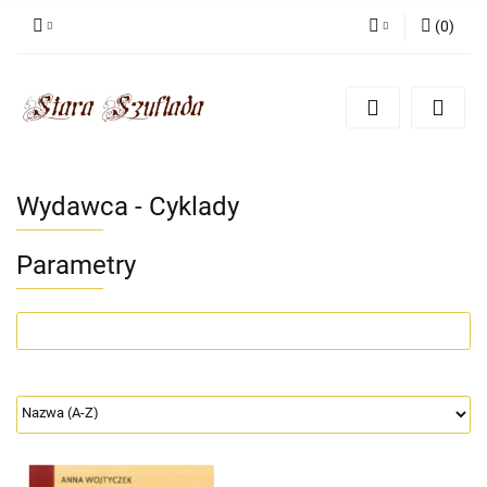
(
0
)
Zaloguj się
Zarejestruj się
Dodaj zgłoszenie
Zgody cookies
Wydawca - Cyklady
Parametry