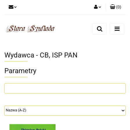
(
0
)
Zaloguj się
Zarejestruj się
Dodaj zgłoszenie
Zgody cookies
Wydawca - CB, ISP PAN
Parametry