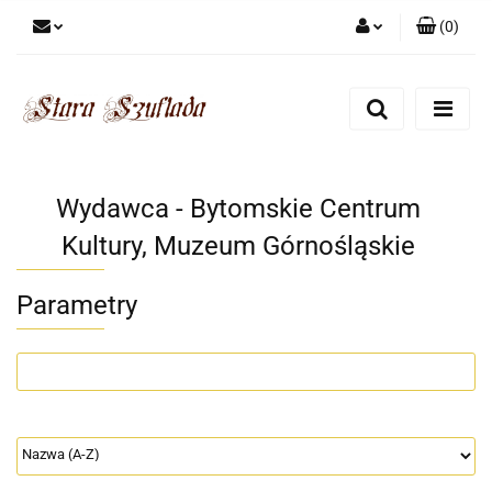
(
0
)
Zaloguj się
Zarejestruj się
Dodaj zgłoszenie
Zgody cookies
Wydawca - Bytomskie Centrum
Kultury, Muzeum Górnośląskie
Parametry