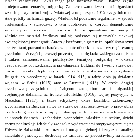
łamach czasopisma - określanego jako konserwatywne - bardzo często
podejmowano tematykę bułgarską. Zainteresowanie kwestiami bułgarskimi
wzrosło po wybuchu I wojny światowej, a od początku 1915 r. zagadnienia te
stale gościły na łamach gazety. Wiadomości podawano regularnie i w sposób
profesjonalny - świadczyły o tym publikacje, w których dementowano
wcześniej zamieszczone nieprawdziwe lub niesprawdzone informacje. I
właśnie ten materiał źródłowy stał się podstawą tej niezwykle ciekawej
dwuczęściowej monografii. Autorzy konfrontują go z m.in. opublikowanymi
archiwaliami, pracami o charakterze pamiętnikarskim oraz obszerną literaturą
przedmiotu. W części pierwszej prezentują historię krakowskiego czasopisma
i zakres zainteresowania publicystów tematyką bułgarską w okresie
bezpośrednio poprzedzającym przystąpienie Bułgarii do I wojny światowej,
omawiają wysiłki dyplomatyczne wielkich mocarstw na rzecz pozyskania
Bułgarii do współpracy w latach 1914-1915, a także opisują działania
wojenne w Serbii (1915) oraz w Rumunii (1916). W części drugiej
przedstawiają zagadnienia poświęcone zmaganiom armii bułgarskiej
obejmujące działania na froncie salonickim (1916), wojnę pozycyjną w
Macedonii (1917), a także schyłkowy okres konfliktu zakończony
wycofaniem się Bułgarii z I wojny światowej. Zaprezentowany w pracy obraz
działań bułgarskich sił zbrojnych ukazują na tle najważniejszych wydarzeń
na innych frontach - zachodnim, wschodnim, włoskim i tureckim, dzięki
czemu podkreślają ich ścisły związek z wydarzeniami rozgrywającymi się na
Półwyspie Bałkańskim. Autorzy, dokonując dogłębnej i krytycznej analizy
materiałów prasowych, dochodzą do wniosku, że przedstawiony na łamach