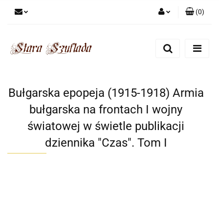
(
0
)
Zaloguj się
Zarejestruj się
Dodaj zgłoszenie
Zgody cookies
Bułgarska epopeja (1915-1918) Armia
bułgarska na frontach I wojny
światowej w świetle publikacji
dziennika "Czas". Tom I