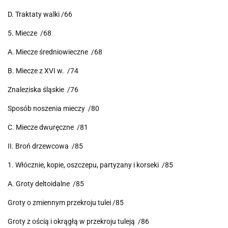
D. Traktaty walki /66
5. Miecze /68
A. Miecze średniowieczne /68
B. Miecze z XVI w. /74
Znaleziska śląskie /76
Sposób noszenia mieczy /80
C. Miecze dwuręczne /81
II. Broń drzewcowa /85
1. Włócznie, kopie, oszczepu, partyzany i korseki /85
A. Groty deltoidalne /85
Groty o zmiennym przekroju tulei /85
Groty z ością i okrągłą w przekroju tuleją /86