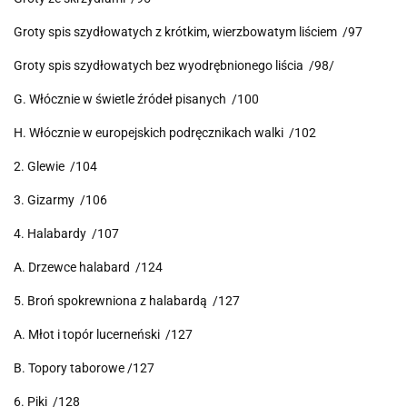
Groty spis szydłowatych z krótkim, wierzbowatym liściem /97
Groty spis szydłowatych bez wyodrębnionego liścia /98/
G. Włócznie w świetle źródeł pisanych /100
H. Włócznie w europejskich podręcznikach walki /102
2. Glewie /104
3. Gizarmy /106
4. Halabardy /107
A. Drzewce halabard /124
5. Broń spokrewniona z halabardą /127
A. Młot i topór lucerneński /127
B. Topory taborowe /127
6. Piki /128