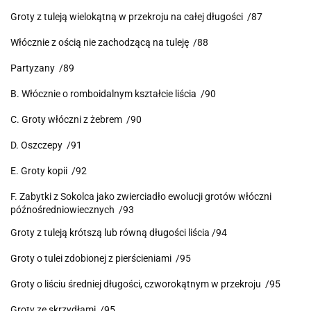
Groty z tuleją wielokątną w przekroju na całej długości /87
Włócznie z ością nie zachodzącą na tuleję /88
Partyzany /89
B. Włócznie o romboidalnym kształcie liścia /90
C. Groty włóczni z żebrem /90
D. Oszczepy /91
E. Groty kopii /92
F. Zabytki z Sokolca jako zwierciadło ewolucji grotów włóczni
późnośredniowiecznych /93
Groty z tuleją krótszą lub równą długości liścia /94
Groty o tulei zdobionej z pierścieniami /95
Groty o liściu średniej długości, czworokątnym w przekroju /95
Groty ze skrzydłami /95