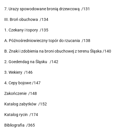
7. Urazy spowodowane bronią drzewcową /131
III. Broń obuchowa /134
1. Czekany i topory /135
A. Późnośredniowieczny topór do rzucania /138
B. Znaki i zdobienia na broni obuchowej z terenu Śląska /140
2. Goedendag na Śląsku /142
3. Wekiery /146
4. Cepy bojowe /147
Zakończenie /148
Katalog zabytków /152
Katalog rycin /174
Bibliografia /365