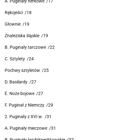
A. Puginały nerkowe /17
Rękojeści /18
Głownie /19
Znaleziska śląskie /19
B. Puginały tarczowe /22
C. Sztylety /24
Pochwy sztyletów /25
D. Basilardy /27
E. Noże bojowe /27
F. Puginał z Niemczy /29
2. Puginały z XVI w. /31
A. Puginały mieczowe /31
B. Puginały landsknechtowskie /32