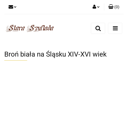
(
0
)
Zaloguj się
Zarejestruj się
Dodaj zgłoszenie
Zgody cookies
Broń biała na Śląsku XIV-XVI wiek