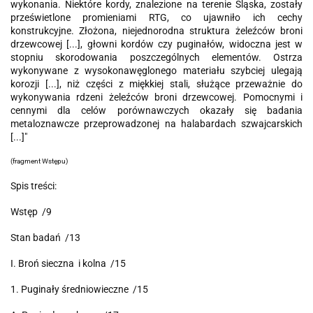
wykonania. Niektóre kordy, znalezione na terenie Śląska, zostały
prześwietlone promieniami RTG, co ujawniło ich cechy
konstrukcyjne. Złożona, niejednorodna struktura żeleźców broni
drzewcowej [...], głowni kordów czy puginałów, widoczna jest w
stopniu skorodowania poszczególnych elementów. Ostrza
wykonywane z wysokonawęglonego materiału szybciej ulegają
korozji [...], niż części z miękkiej stali, służące przeważnie do
wykonywania rdzeni żeleźców broni drzewcowej. Pomocnymi i
cennymi dla celów porównawczych okazały się badania
metaloznawcze przeprowadzonej na halabardach szwajcarskich
[...]"
(fragment Wstępu)
Spis treści:
Wstęp /9
Stan badań /13
I. Broń sieczna i kolna /15
1. Puginały średniowieczne /15