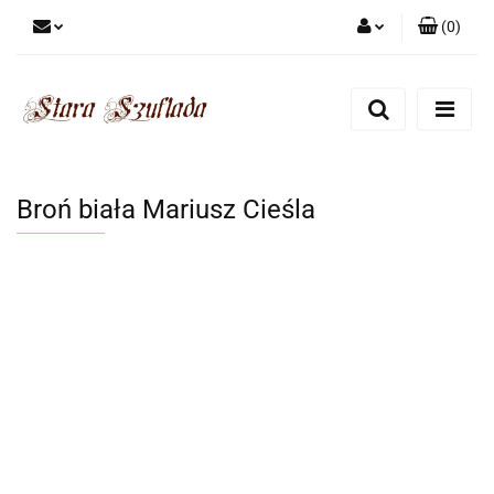
(
0
)
Zaloguj się
Zarejestruj się
Dodaj zgłoszenie
Zgody cookies
Broń biała Mariusz Cieśla