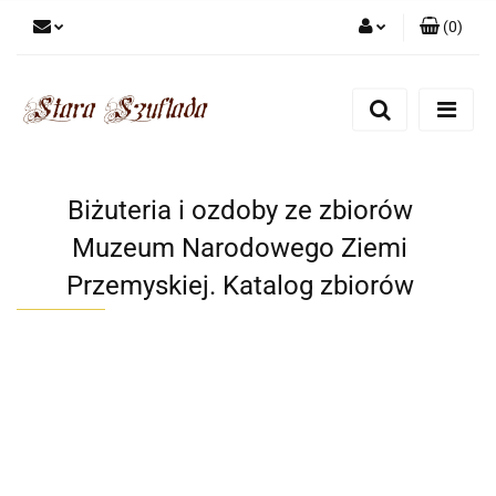
(
0
)
Zaloguj się
Zarejestruj się
Dodaj zgłoszenie
Zgody cookies
Biżuteria i ozdoby ze zbiorów
Muzeum Narodowego Ziemi
Przemyskiej. Katalog zbiorów