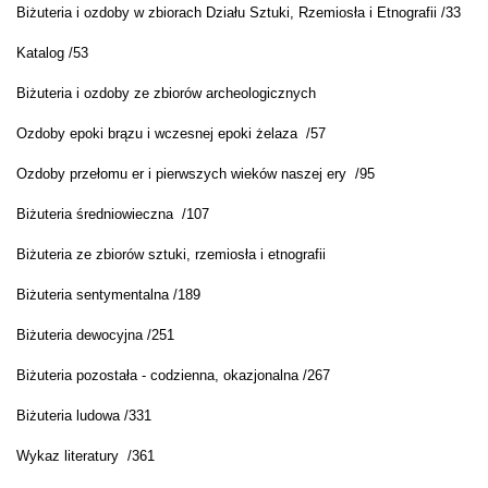
Biżuteria i ozdoby w zbiorach Działu Sztuki, Rzemiosła i Etnografii /33
Katalog /53
Biżuteria i ozdoby ze zbiorów archeologicznych
Ozdoby epoki brązu i wczesnej epoki żelaza /57
Ozdoby przełomu er i pierwszych wieków naszej ery /95
Biżuteria średniowieczna /107
Biżuteria ze zbiorów sztuki, rzemiosła i etnografii
Biżuteria sentymentalna /189
Biżuteria dewocyjna /251
Biżuteria pozostała - codzienna, okazjonalna /267
Biżuteria ludowa /331
Wykaz literatury /361