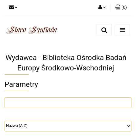
(
0
)
Zaloguj się
Zarejestruj się
Dodaj zgłoszenie
Zgody cookies
Wydawca - Biblioteka Ośrodka Badań
Europy Środkowo-Wschodniej
Parametry