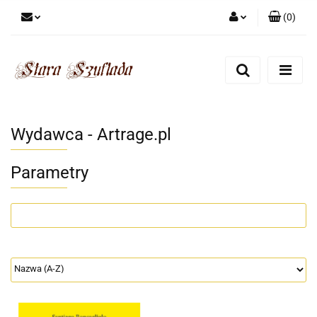
(
0
)
Zaloguj się
Zarejestruj się
Dodaj zgłoszenie
Zgody cookies
Wydawca - Artrage.pl
Parametry