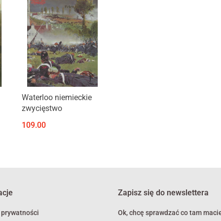
Produkt niedostępny
Waterloo niemieckie
zwycięstwo
109.00
acje
Zapisz się do newslettera
 prywatności
Ok, chcę sprawdzać co tam macie