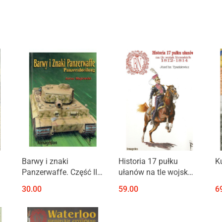
Produkt niedostępny
Produkt niedostępny
Barwy i znaki
Historia 17 pułku
K
Panzerwaffe. Część II.
ułanów na tle wojsk
Panzerabteilung
litewskich 1812 - 1814
30.00
59.00
6