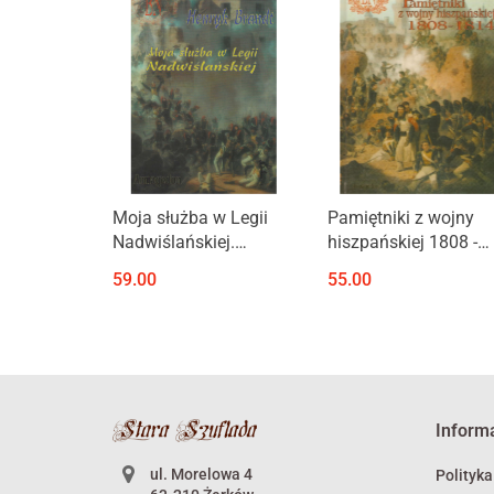
Produkt niedostępny
Produkt niedostępny
Moja służba w Legii
Pamiętniki z wojny
Nadwiślańskiej.
hiszpańskiej 1808 -
Wspomnienia z
1814
59.00
55.00
Hiszpanii oraz Rosji
1807-1812
Inform
ul. Morelowa 4
Polityka