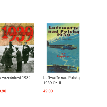
Produkt niedostępny
Produkt niedostępny
u wrześniowi 1939
Luftwaffe nad Polską
1939 Cz. II.
Kampfflieger
9.90
49.00