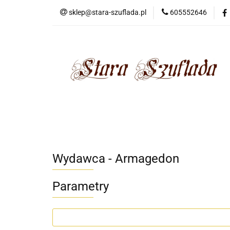
sklep@stara-szuflada.pl
605552646
NOWOŚCI
STA
Wszystkie kategorie
NOWO
Wydawca - Armagedon
Parametry