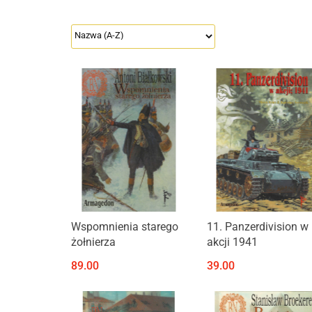
Produkt niedostępny
Wspomnienia starego
11. Panzerdivision w
żołnierza
akcji 1941
89.00
39.00