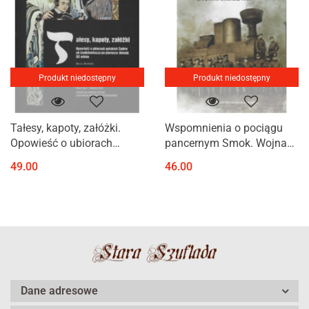
Produkt niedostępny
Produkt niedostępny
Tałesy, kapoty, załóżki.
Wspomnienia o pociągu
Opowieść o ubiorach
pancernym Smok. Wojna
polskich Źydów od
polsko-ukraińska 1919
49.00
46.00
średniowiecza po pierwsze
dekady XX wieku
Dane adresowe