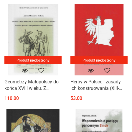
Produkt niedostępny
Produkt niedostępny
Geometrzy Małopolscy do
Herby w Polsce i zasady
końca XVIII wieku. Z
ich konstruowania (XIII-
dziejów geodezji i
XVIII w.; XX-XXI w.)
110.00
53.00
kartografii wielkoskalowej
w Polsce