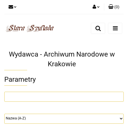
(
0
)
Zaloguj się
Zarejestruj się
Dodaj zgłoszenie
Zgody cookies
Wydawca - Archiwum Narodowe w
Krakowie
Parametry