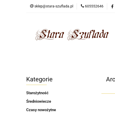
sklep@stara-szuflada.pl
605552646
NOWOŚCI
STA
Wszystkie kategorie
NOWO
Kategorie
Arc
Starożytność
Średniowiecze
Czasy nowożytne