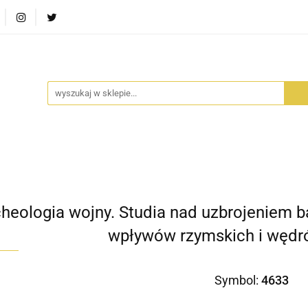
RA SZUFLADA
INFORTEDITION
TETRAGON
AVALO
ŚCI
STARA SZUFLADA
INFORTEDITION
TETRAGO
heologia wojny. Studia nad uzbrojeniem b
wpływów rzymskich i wędr
Symbol:
4633