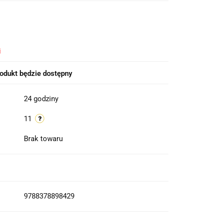
i
odukt będzie dostępny
24 godziny
11
Brak towaru
9788378898429