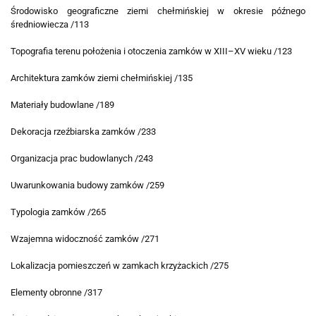
Środowisko geograficzne ziemi chełmińskiej w okresie późnego
średniowiecza /113
Topografia terenu położenia i otoczenia zamków w XIII–XV wieku /123
Architektura zamków ziemi chełmińskiej /135
Materiały budowlane /189
Dekoracja rzeźbiarska zamków /233
Organizacja prac budowlanych /243
Uwarunkowania budowy zamków /259
Typologia zamków /265
Wzajemna widoczność zamków /271
Lokalizacja pomieszczeń w zamkach krzyżackich /275
Elementy obronne /317