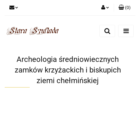
(
0
)
Zaloguj się
Zarejestruj się
Dodaj zgłoszenie
Zgody cookies
Archeologia średniowiecznych
zamków krzyżackich i biskupich
ziemi chełmińskiej