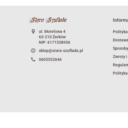
Inform
ul. Morelowa 4
Polityka
63-210 Żerków
Dostaw
NIP: 6171538956
Sposoby
sklep@stara-szuflada.pl
Zwroty i
0605552646
Regula
Polityka