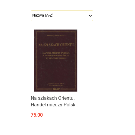
Produkt niedostępny
Na szlakach Orientu.
Handel między Polską
a Imperium
75.00
Osmańskim w XVI-XVIII
wieku