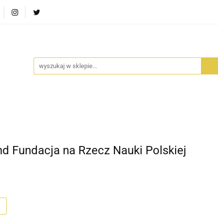
RA SZUFLADA
INFORTEDITION
TETRAGON
AVALO
ŚCI
STARA SZUFLADA
INFORTEDITION
TETRAGO
nd Fundacja na Rzecz Nauki Polskiej