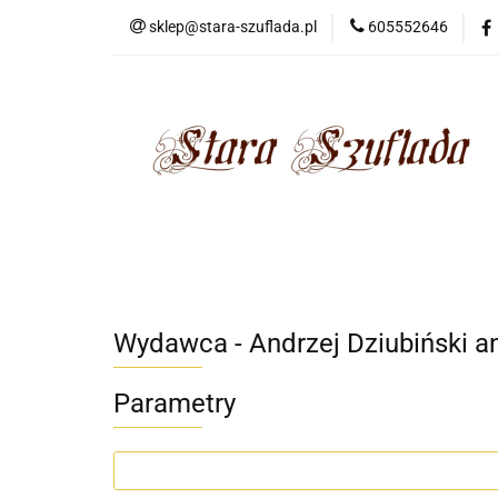
sklep@stara-szuflada.pl
605552646
NOWOŚCI
STA
Wszystkie kategorie
NOWO
Wydawca - Andrzej Dziubiński a
Parametry