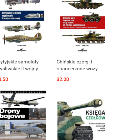
rytyjskie samoloty
Chińskie czołgi i
yśliwskie II wojny
opancerzone wozy
wiatowej
bojowe od 1950 do
0.50
32.00
współczesności