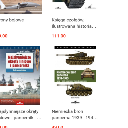
rony bojowe
Księga czołgów.
Ilustrowana historia
pancernych wozów
9.00
111.00
bojowych
ajsłynniejsze okręty
Niemiecka broń
niowe i pancerniki -
pancerna 1939 - 1945.
lustrowana
Czołgi - Działa
9.00
49.00