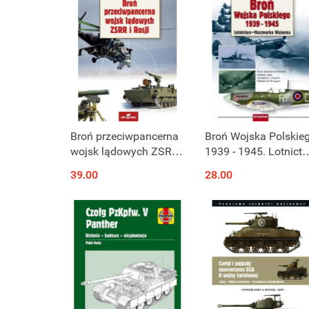
Broń przeciwpancerna
Broń Wojska Polskie
wojsk lądowych ZSRR i
1939 - 1945. Lotnict
Rosji
- Marynarka Wojenna
39.00
28.00