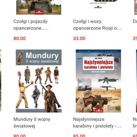
Czołgi i pojazdy
Czołgi i wozy
D
opancerzone.
opancerzone Rosji od
Ilustrowana
1990 do dzisiaj
80.00
33.00
3
encyklopedia
Mundury II wojny
Najsłynniejsze
N
światowej
karabiny i pistolety -
li
Ilustrowana historia
I
80.00
85.00
6