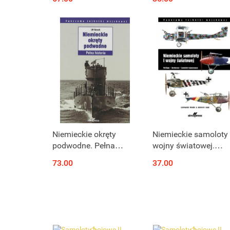
Niemieckie okręty
Niemieckie samoloty 
podwodne. Pełna
wojny światowej.
historia
Myśliwce, Bombowce
73.00
37.00
Samoloty
rozpoznawcze