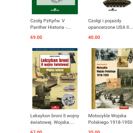
Czołg PzKpfw. V
Czołgi i pojazdy
Panther Historia -
opancerzone USA II
budowa - eksploatacja
wojny światowej.
69.00
40.00
Czołgi - Działa
samobieżne -
Transportery
opancerzone
Leksykon broni II wojny
Motocykle Wojska
światowej. Wojska
Polskiego 1918-1950
lądowe
67.00
35.00