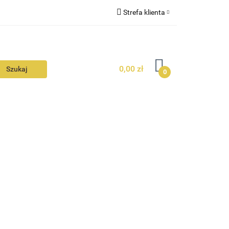
Strefa klienta
N
KONTAKT
Zaloguj się
Zarejestruj się
0,00 zł
Dodaj zgłoszenie
0
Zgody cookies
N
AVALON
KONTAKT