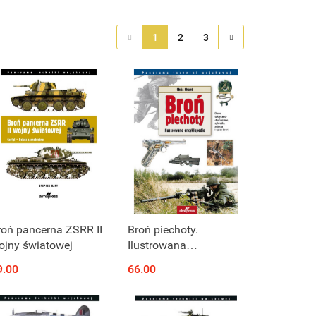
1
2
3
roń pancerna ZSRR II
Broń piechoty.
ojny światowej
Ilustrowana
encyklopedia
9.00
66.00