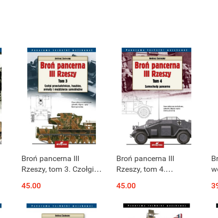
Broń pancerna III
Broń pancerna III
B
Rzeszy, tom 3. Czołgi
Rzeszy, tom 4.
w
przeciwlotnicze,
Samochody pancerne
45.00
45.00
3
haubice, armaty i
moździerze
samobieżne