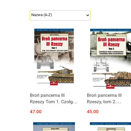
Broń pancerna III
Broń pancerna III
Rzeszy Tom 1. Czołgi,
Rzeszy, tom 2.
działa szturmowe i
Samobieżne działa
47.00
45.00
niszczyciele czołgów
przeciwpancerne i
samobieżne działa
przeciwlotnicze