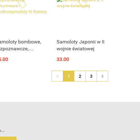
amoloty bombowe,
Samoloty Japonii w II
ozpoznawcze,
wojnie światowej
zturmowe i
5.00
33.00
odnosamoloty III
zeszy
1
2
3
...