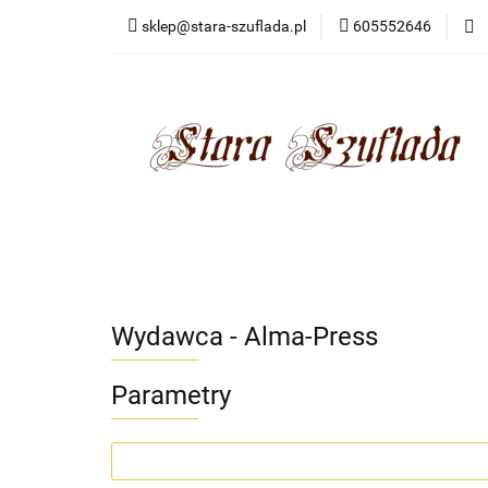
sklep@stara-szuflada.pl
605552646
NOWOŚCI
STA
Wszystkie kategorie
NOWO
Wydawca - Alma-Press
Parametry