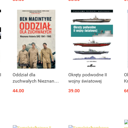
e
I
Oddział dla
Okręty podwodne II
O
zuchwałych Nieznana
wojny światowej
K
,
historia SAS 1941-
1
44.00
39.00
6
1945