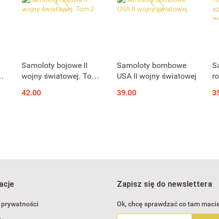
Samoloty bojowe II
Samoloty bombowe
S
m
wojny światowej. Tom
USA II wojny światowej
r
2
s
42.00
39.00
3
w
R
acje
Zapisz się do newslettera
 prywatności
Ok, chcę sprawdzać co tam macie
a