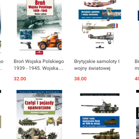
go
Broń Wojska Polskiego
Brytyjskie samoloty I
B
wo
1939 - 1945. Wojska
wojny światowej
m
Lądowe
ś
32.00
38.00
4