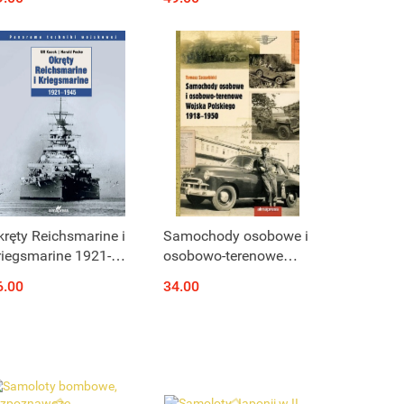
ncyklopedia
samobieżne -
Samochody pancerne
kręty Reichsmarine i
Samochody osobowe i
riegsmarine 1921-
osobowo-terenowe
945
Wojska Polskiego 1918
6.00
34.00
- 1950