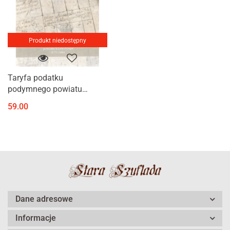
Produkt niedostępny
Taryfa podatku
podymnego powiatu
kijowskiego 1775 roku.
59.00
Studia do dziejów
Prawobrzeżnej Ukrainy
Dane adresowe
Informacje