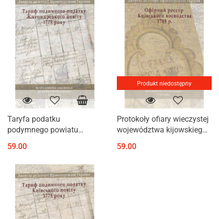
Produkt niedostępny
Taryfa podatku
Protokoły ofiary wieczystej
podymnego powiatu
województwa kijowskiego
żytomierskiego 1775 roku.
1789 roku. Studia do
59.00
59.00
Studia do dziejów
dziejów Prawobrzeżnej
Prawobrzeżnej Ukrainy
Ukrainy