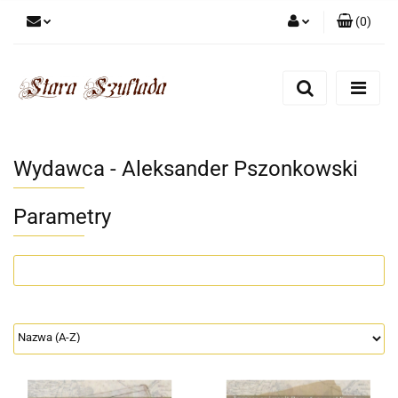
(
0
)
Zaloguj się
Zarejestruj się
Dodaj zgłoszenie
Zgody cookies
Wydawca - Aleksander Pszonkowski
Parametry