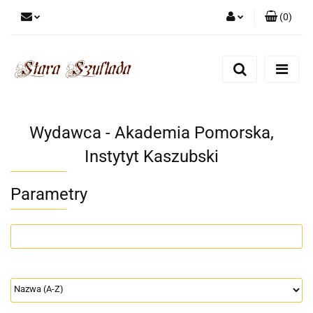
(
0
)
Zaloguj się
Zarejestruj się
Dodaj zgłoszenie
Zgody cookies
Wydawca - Akademia Pomorska,
Instytyt Kaszubski
Parametry