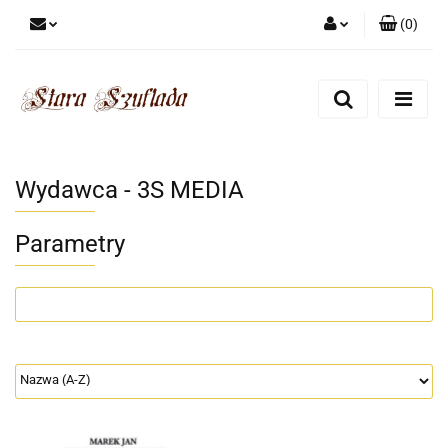
(
0
)
Zaloguj się
Zarejestruj się
Dodaj zgłoszenie
Zgody cookies
Wydawca - 3S MEDIA
Parametry